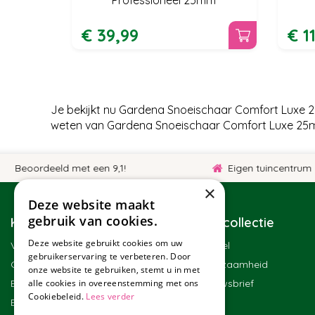
€
39
,
99
€
1
Je bekijkt nu Gardena Snoeischaar Comfort Luxe 2
weten van Gardena Snoeischaar Comfort Luxe 25mm
eoordeeld met een 9,1!
Eigen tuincentrum
×
Deze website maakt
gebruik van cookies.
Klantenservice
Tuincollectie
Deze website gebruikt cookies om uw
Veelgestelde vragen
Winkel
gebruikerservaring te verbeteren. Door
Contact
Duurzaamheid
onze website te gebruiken, stemt u in met
Bestellen
Nieuwsbrief
alle cookies in overeenstemming met ons
Cookiebeleid.
Lees verder
Bezorgen en afhalen
Blog