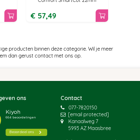
€
57
,
49
ge producten binnen deze categorie. Wil je meer
em dan gerust contact met ons op.
 geven ons
Contact
077-7820150
[email protected]
Kanaalweg 7
5993 AZ Maasbree