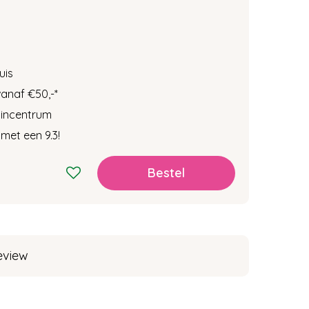
uis
vanaf €50,-
*
tuincentrum
met een 9.3!
eview