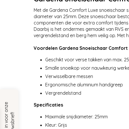
Met de Gardena Comfort Luxe snoeischaar sno
diameter van 25mm. Deze snoeischaar bestaa
componenten die voor extra comfort tijdens
Daarbij is het ondermes gemaakt van RVS en
vergrendelstand en berg hem veilig op. Met 
Voordelen Gardena Snoeischaar Comfort
Geschikt voor verse takken van max. 
Smalle snoeikop voor nauwkeurig werk
Verwisselbare messen
Ergonomische aluminium handgreep
Vergrendelstand
S
c
h
r
i
j
f
j
e
i
n
v
o
o
r
o
n
z
e
n
i
e
u
w
s
b
r
i
e
f
Specificaties
!
Maximale snijdiameter: 25mm
Kleur: Grijs