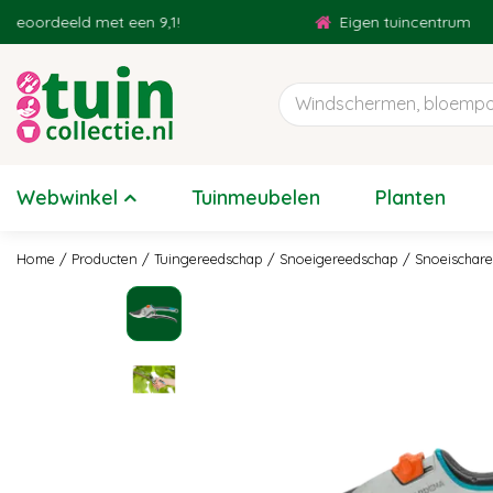
Ga
ordeeld met een 9,1!
Eigen tuincentrum
naar
content
Webwinkel
Tuinmeubelen
Planten
Home
Producten
Tuingereedschap
Snoeigereedschap
Snoeischar