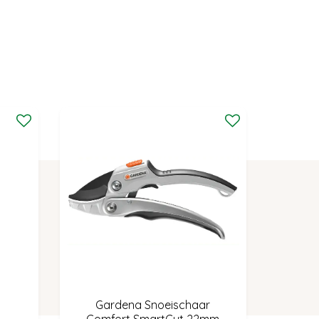
Gardena Snoeischaar
Comfort SmartCut 22mm