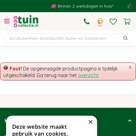
G
Binnen 2 werkdagen in huis*
B
a
n
a
a
r
c
o
n
t
x
Fout!
De opgevraagde productpagina is tijdelijk
e
uitgeschakeld. Ga terug naar het
overzicht
.
n
t
×
Klantenservice
Deze website maakt
gebruik van cookies.