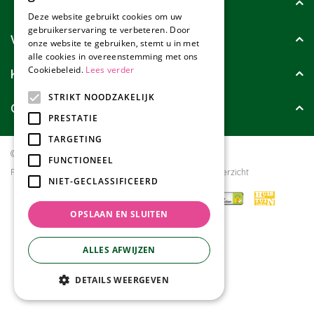
Tuincollectie
Deze website gebruikt cookies om uw
gebruikerservaring te verbeteren. Door
Wie zijn wij?
onze website te gebruiken, stemt u in met
alle cookies in overeenstemming met ons
Cookiebeleid.
Lees verder
Klanten geven ons
STRIKT NOODZAKELIJK
Contact
PRESTATIE
TARGETING
© Tuincollectie.nl
Green Solutions
FUNCTIONEEL
Privacy policy
Tuincentrum Overzicht
NIET-GECLASSIFICEERD
OPSLAAN EN SLUITEN
ALLES AFWIJZEN
DETAILS WEERGEVEN