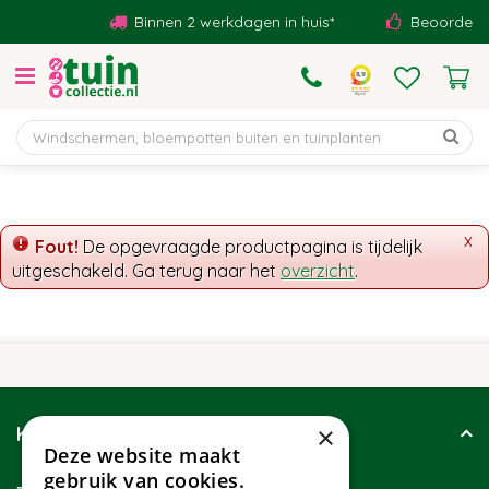
G
Binnen 2 werkdagen in huis*
Beoordeeld 
a
n
a
a
r
c
o
n
t
x
Fout!
De opgevraagde productpagina is tijdelijk
e
uitgeschakeld. Ga terug naar het
overzicht
.
n
t
×
Klantenservice
Deze website maakt
gebruik van cookies.