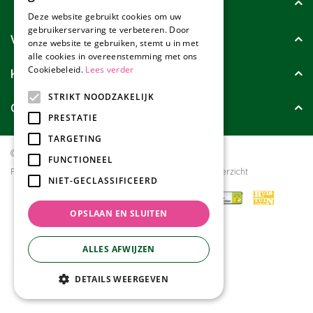
Tuincollectie
Deze website gebruikt cookies om uw
gebruikerservaring te verbeteren. Door
Wie zijn wij?
onze website te gebruiken, stemt u in met
alle cookies in overeenstemming met ons
Cookiebeleid.
Lees verder
Klanten geven ons
STRIKT NOODZAKELIJK
Contact
PRESTATIE
TARGETING
© Tuincollectie.nl
Green Solutions
FUNCTIONEEL
Privacy policy
Tuincentrum Overzicht
NIET-GECLASSIFICEERD
OPSLAAN EN SLUITEN
ALLES AFWIJZEN
DETAILS WEERGEVEN