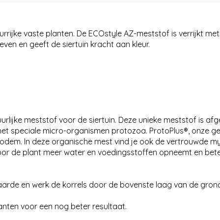
urrijke vaste planten. De ECOstyle AZ-meststof is verrijkt me
en en geeft de siertuin kracht aan kleur.
urlijke meststof voor de siertuin. Deze unieke meststof is a
et het speciale micro-organismen protozoa. ProtoPlus®, onze
odem. In deze organische mest vind je ook de vertrouwde m
door de plant meer water en voedingsstoffen opneemt en bet
 aarde en werk de korrels door de bovenste laag van de gron
lanten voor een nog beter resultaat.