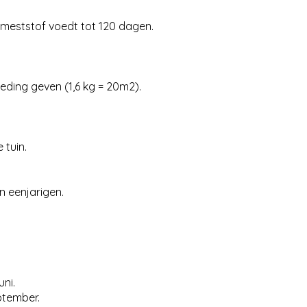
e meststof voedt tot 120 dagen.
eding geven (1,6 kg = 20m2).
 tuin.
n eenjarigen.
ni.
ptember.