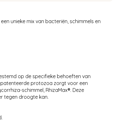
t een unieke mix van bacteriën, schimmels en
fgestemd op de specifieke behoeften van
 gepatenteerde protozoa zorgt voor een
ycorrhiza-schimmel, RhizaMax®. Deze
er tegen droogte kan.
d.