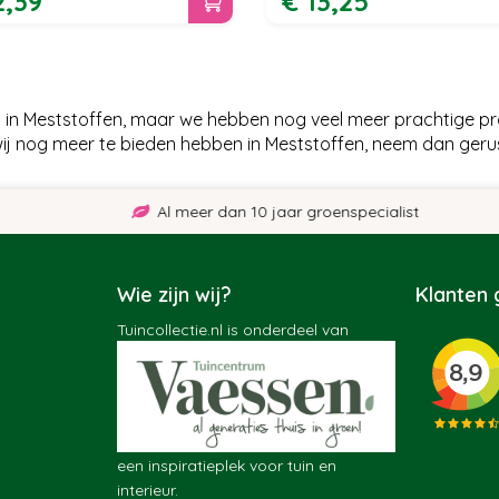
2
,
39
€
13
,
25
g in Meststoffen, maar we hebben nog veel meer prachtige pr
wij nog meer te bieden hebben in Meststoffen, neem dan geru
Al meer dan 10 jaar groenspecialist
Wie zijn wij?
Klanten
Tuincollectie.nl is onderdeel van
een inspiratieplek voor tuin en
interieur.