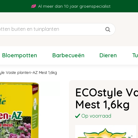
Al meer dan 10 jaar groenspecialist
Bloempotten
Barbecueën
Dieren
T
yle Vaste planten-AZ Mest 1,6kg
ECOstyle Va
Mest 1,6kg
Op voorraad