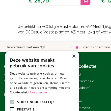
€
26
,
75
€
1
Je bekijkt nu ECOstyle Vaste planten-AZ Mest 1,6k
van ECOstyle Vaste planten-AZ Mest 1,6kg of wat 
oordeeld met een 9,1!
Eigen tuincentrum
×
Deze website maakt
gebruik van cookies.
Klantenservice
Tuincollectie
Deze website gebruikt cookies om uw
Veelgestelde vragen
Winkel
gebruikerservaring te verbeteren. Door
Contact
Duurzaamheid
onze website te gebruiken, stemt u in met
Bestellen
alle cookies in overeenstemming met ons
Nieuwsbrief
Cookiebeleid.
Lees verder
Bezorgen en afhalen
Blog
Betalen
Merken
STRIKT NOODZAKELIJK
Ruilen en retourneren
Assortiment
PRESTATIE