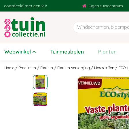
Ga
rdeeld met een 9,1!
Eigen tuincentrum
naar
content
Webwinkel
Tuinmeubelen
Planten
Home
Producten
Planten
Planten verzorging
Meststoffen
ECOst