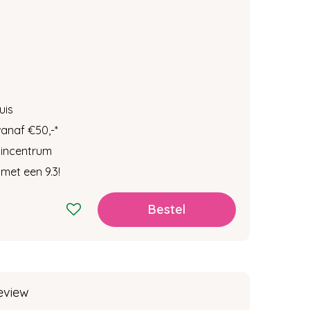
uis
vanaf €50,-
*
tuincentrum
met een 9.3!
eview