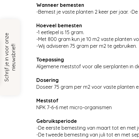
Wanneer bemesten
-Bemest je vaste planten 2 keer per jaar. -D
Hoeveel bemesten
-1 eetlepel is 15 gram.
S
c
h
r
i
j
f
j
e
i
n
v
o
o
r
o
n
z
e
n
i
e
u
w
s
b
r
i
e
f
-Met 800 gram kun je 10 m2 vaste planten vo
-Wij adviseren 75 gram per m2 te gebruiken.
!
Toepassing
Algemene meststof voor alle sierplanten in de
Dosering
Doseer 75 gram per m2 voor vaste planten e
Meststof
NPK 7-6-6 met micro-organismen
Gebruiksperiode
-De eerste bemesting van maart tot en met ju
-De tweede bemesting van juli tot en met se