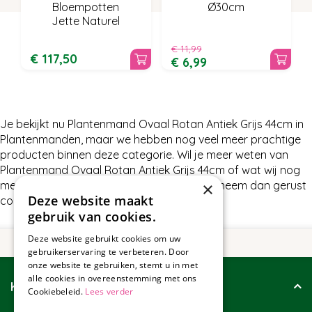
Bloempotten
Ø30cm
Jette Naturel
€
11
,
99
€
117
,
50
€
6
,
99
Je bekijkt nu Plantenmand Ovaal Rotan Antiek Grijs 44cm in
Plantenmanden, maar we hebben nog veel meer prachtige
producten binnen deze categorie. Wil je meer weten van
Plantenmand Ovaal Rotan Antiek Grijs 44cm of wat wij nog
×
meer te bieden hebben in Plantenmanden, neem dan gerust
Deze website maakt
contact met ons op.
gebruik van cookies.
Deze website gebruikt cookies om uw
gebruikerservaring te verbeteren. Door
onze website te gebruiken, stemt u in met
alle cookies in overeenstemming met ons
Klantenservice
Cookiebeleid.
Lees verder