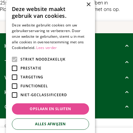
×
25x18cm of wat wij nog meer te bieden hebben in
Deze website maakt
Plantenmanden, neem dan gerust contact met ons op.
gebruik van cookies.
Deze website gebruikt cookies om uw
gebruikerservaring te verbeteren. Door
onze website te gebruiken, stemt u in met
alle cookies in overeenstemming met ons
Klantenservice
Cookiebeleid.
Lees verder
STRIKT NOODZAKELIJK
Tuincollectie
PRESTATIE
Wie zijn wij?
TARGETING
FUNCTIONEEL
Klanten geven ons
NIET-GECLASSIFICEERD
Contact
OPSLAAN EN SLUITEN
ALLES AFWIJZEN
© Tuincollectie.nl
Green Solutions