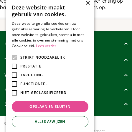
wat wij nog meer te bieden hebben in Kerstverlichting op
×
Deze website maakt
batterijen, neem dan gerust contact met ons op.
gebruik van cookies.
Deze website gebruikt cookies om uw
gebruikerservaring te verbeteren. Door
onze website te gebruiken, stemt u in met
alle cookies in overeenstemming met ons
Klantenservice
Cookiebeleid.
Lees verder
STRIKT NOODZAKELIJK
Tuincollectie
PRESTATIE
Wie zijn wij?
TARGETING
FUNCTIONEEL
Klanten geven ons
NIET-GECLASSIFICEERD
Contact
OPSLAAN EN SLUITEN
ALLES AFWIJZEN
© Tuincollectie.nl
Green Solutions
Privacy policy
Tuincentrum Overzicht