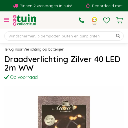
G
Binnen 2 werkdagen in huis*
Beoordeeld met een 9,
a
n
a
a
r
c
o
Verlichting op batterijen
n
Draadverlichting Zilver 40 LED
t
2m WW
e
n
Op voorraad
t