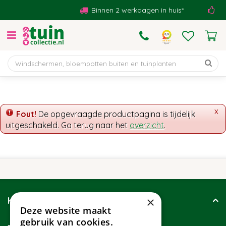
G
Binnen 2 werkdagen in huis*
Be
a
n
a
a
r
c
o
n
t
x
Fout!
De opgevraagde productpagina is tijdelijk
e
uitgeschakeld. Ga terug naar het
overzicht
.
n
t
×
Klantenservice
Deze website maakt
gebruik van cookies.