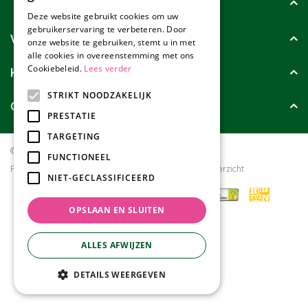
Tuincollectie
Deze website gebruikt cookies om uw
gebruikerservaring te verbeteren. Door
Wie zijn wij?
onze website te gebruiken, stemt u in met
alle cookies in overeenstemming met ons
Cookiebeleid.
Lees verder
Klanten geven ons
STRIKT NOODZAKELIJK
Contact
PRESTATIE
TARGETING
© Tuincollectie.nl
Green Solutions
FUNCTIONEEL
Privacy policy
Tuincentrum Overzicht
NIET-GECLASSIFICEERD
OPSLAAN EN SLUITEN
ALLES AFWIJZEN
DETAILS WEERGEVEN