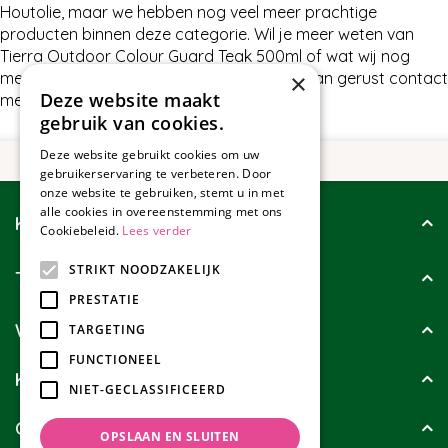
Houtolie, maar we hebben nog veel meer prachtige
producten binnen deze categorie. Wil je meer weten van
Tierra Outdoor Colour Guard Teak 500ml of wat wij nog
×
meer te bieden hebben in Houtolie, neem dan gerust contact
Deze website maakt
met ons op.
gebruik van cookies.
Deze website gebruikt cookies om uw
gebruikerservaring te verbeteren. Door
onze website te gebruiken, stemt u in met
alle cookies in overeenstemming met ons
Klantenservice
Cookiebeleid.
Lees verder
STRIKT NOODZAKELIJK
Tuincollectie
PRESTATIE
Wie zijn wij?
TARGETING
FUNCTIONEEL
Klanten geven ons
NIET-GECLASSIFICEERD
Contact
OPSLAAN EN SLUITEN