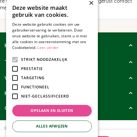
te bieden hebben in Watertafels, neem dan gerust contact
×
Deze website maakt
met ons op.
gebruik van cookies.
Deze website gebruikt cookies om uw
gebruikerservaring te verbeteren. Door
onze website te gebruiken, stemt u in met
alle cookies in overeenstemming met ons
Klantenservice
Cookiebeleid.
Lees verder
STRIKT NOODZAKELIJK
Tuincollectie
PRESTATIE
Wie zijn wij?
TARGETING
FUNCTIONEEL
Klanten geven ons
NIET-GECLASSIFICEERD
Contact
OPSLAAN EN SLUITEN
ALLES AFWIJZEN
© Tuincollectie.nl
Green Solutions
Privacy policy
Tuincentrum Overzicht
Watertafel Vierkant Aluminium 80x80cm