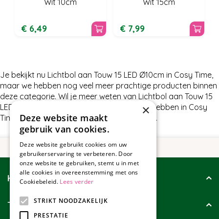
Wit 10cm
Wit 15cm
€
6
,
49
€
7
,
99
Je bekijkt nu Lichtbol aan Touw 15 LED Ø10cm in Cosy Time,
maar we hebben nog veel meer prachtige producten binnen
deze categorie. Wil je meer weten van Lichtbol aan Touw 15
LED Ø10cm of wat wij nog meer te bieden hebben in Cosy
×
Deze website maakt
Time, neem dan gerust contact met ons op.
gebruik van cookies.
Deze website gebruikt cookies om uw
gebruikerservaring te verbeteren. Door
onze website te gebruiken, stemt u in met
alle cookies in overeenstemming met ons
Klantenservice
Cookiebeleid.
Lees verder
STRIKT NOODZAKELIJK
Tuincollectie
PRESTATIE