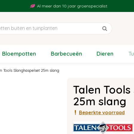
Al meer dan 10 jaar groenspecialist
Bloempotten
Barbecueën
Dieren
T
en Tools Slanghaspelset 25m slang
Talen Tools
25m slang
Beperkte voorraad