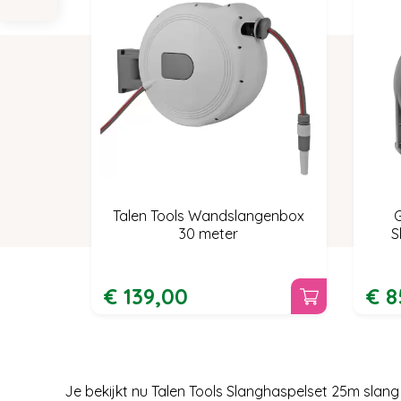
Talen Tools Wandslangenbox
30 meter
S
€
139
,
00
€
8
Je bekijkt nu Talen Tools Slanghaspelset 25m slan