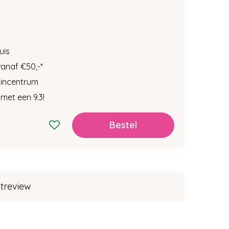
uis
vanaf €50,-
*
tuincentrum
met een 9.3!
treview