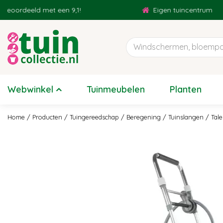
Ga
ordeeld met een 9,1!
Eigen tuincentrum
naar
content
Webwinkel
Tuinmeubelen
Planten
Home
Producten
Tuingereedschap
Beregening
Tuinslangen
Tal