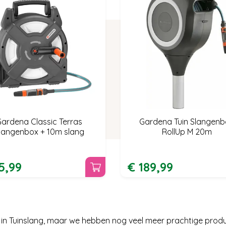
Gardena Classic Terras
Gardena Tuin Slangenb
langenbox + 10m slang
RollUp M 20m
5
,
99
€
189
,
99
g in Tuinslang, maar we hebben nog veel meer prachtige prod