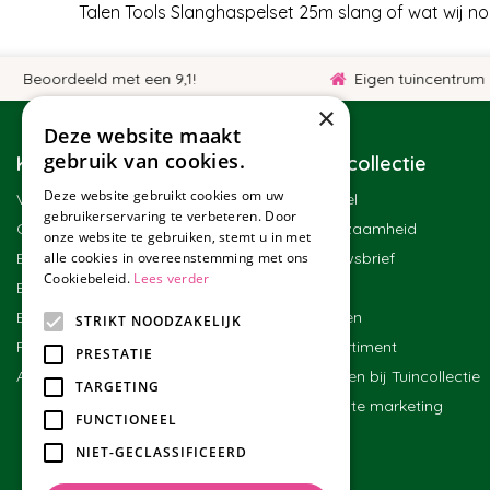
Talen Tools Slanghaspelset 25m slang of wat wij n
eoordeeld met een 9,1!
Eigen tuincentrum
×
Deze website maakt
gebruik van cookies.
Klantenservice
Tuincollectie
Deze website gebruikt cookies om uw
Veelgestelde vragen
Winkel
gebruikerservaring te verbeteren. Door
Contact
Duurzaamheid
onze website te gebruiken, stemt u in met
Bestellen
alle cookies in overeenstemming met ons
Nieuwsbrief
Cookiebeleid.
Lees verder
Bezorgen en afhalen
Blog
Betalen
Merken
STRIKT NOODZAKELIJK
Ruilen en retourneren
Assortiment
PRESTATIE
Algemene voorwaarden
Werken bij Tuincollectie
TARGETING
Affiliate marketing
FUNCTIONEEL
NIET-GECLASSIFICEERD