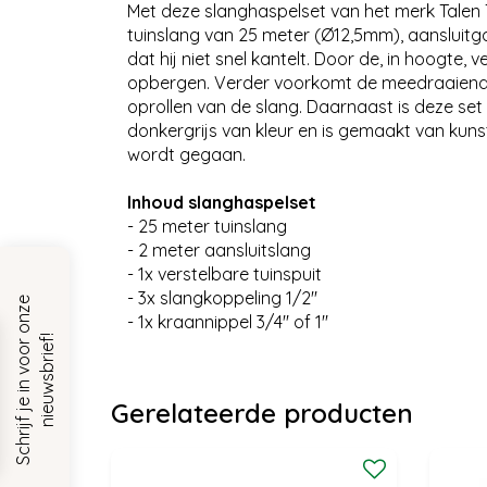
Met deze slanghaspelset van het merk Talen 
tuinslang van 25 meter (Ø12,5mm), aansluitga
dat hij niet snel kantelt. Door de, in hoogt
opbergen. Verder voorkomt de meedraaiende a
oprollen van de slang. Daarnaast is deze set 
donkergrijs van kleur en is gemaakt van kun
wordt gegaan.
Inhoud slanghaspelset
- 25 meter tuinslang
- 2 meter aansluitslang
- 1x verstelbare tuinspuit
- 3x slangkoppeling 1/2''
S
c
h
r
i
j
f
j
e
i
n
v
o
o
r
o
n
z
e
n
i
e
u
w
s
b
r
i
e
f
- 1x kraannippel 3/4'' of 1''
!
Gerelateerde producten