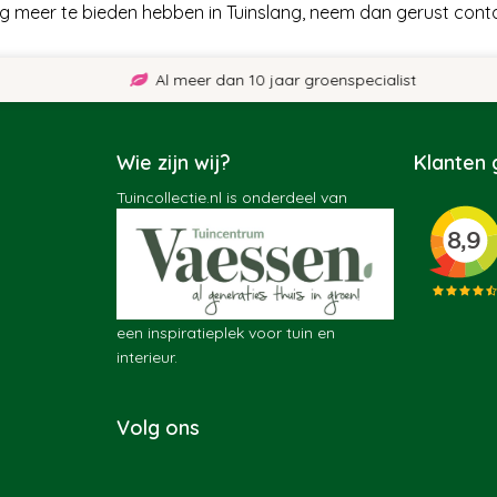
og meer te bieden hebben in Tuinslang, neem dan gerust cont
Al meer dan 10 jaar groenspecialist
Wie zijn wij?
Klanten
Tuincollectie.nl is onderdeel van
een inspiratieplek voor tuin en
interieur.
Volg ons