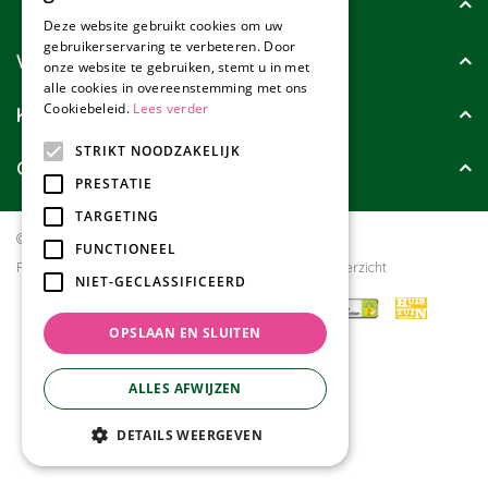
Tuincollectie
Deze website gebruikt cookies om uw
gebruikerservaring te verbeteren. Door
Wie zijn wij?
onze website te gebruiken, stemt u in met
alle cookies in overeenstemming met ons
Cookiebeleid.
Lees verder
Klanten geven ons
STRIKT NOODZAKELIJK
Contact
PRESTATIE
TARGETING
© Tuincollectie.nl
Green Solutions
FUNCTIONEEL
Privacy policy
Tuincentrum Overzicht
NIET-GECLASSIFICEERD
OPSLAAN EN SLUITEN
ALLES AFWIJZEN
DETAILS WEERGEVEN