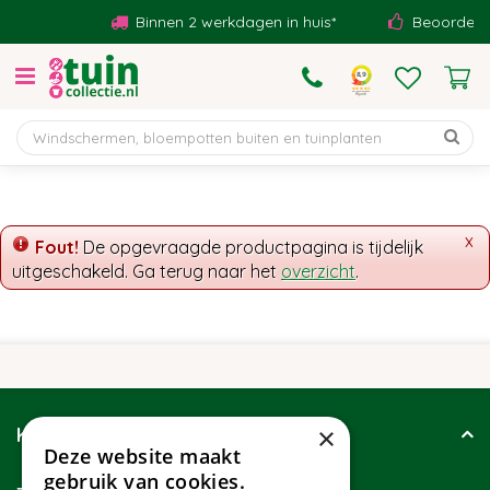
G
Binnen 2 werkdagen in huis*
Beoordeeld 
a
n
a
a
r
c
o
n
t
x
Fout!
De opgevraagde productpagina is tijdelijk
e
uitgeschakeld. Ga terug naar het
overzicht
.
n
t
×
Klantenservice
Deze website maakt
gebruik van cookies.