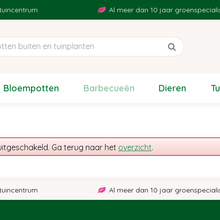
uincentrum
Al meer dan 10 jaar groenspecialist
Bloempotten
Barbecueën
Dieren
T
uitgeschakeld. Ga terug naar het
overzicht
.
uincentrum
Al meer dan 10 jaar groenspecialist