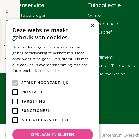
Klantenservice
Tuincollectie
S
c
h
r
i
j
f
j
e
i
n
v
o
o
r
o
n
z
e
n
i
e
u
w
s
b
r
i
e
f
Veelgestelde vragen
Winkel
×
Contact
Duurzaamheid
!
Deze website maakt
Bestellen
Nieuwsbrief
gebruik van cookies.
Bezorgen en afhalen
Blog
Deze website gebruikt cookies om uw
Betalen
Merken
gebruikerservaring te verbeteren. Door
Ruilen en retourneren
Assortiment
onze website te gebruiken, stemt u in met
alle cookies in overeenstemming met ons
Algemene voorwaarden
Werken bij Tuincollectie
Cookiebeleid.
Lees verder
Affiliate marketing
STRIKT NOODZAKELIJK
PRESTATIE
TARGETING
FUNCTIONEEL
NIET-GECLASSIFICEERD
OPSLAAN EN SLUITEN
© Tuincollectie.nl
Green Solutions
Privacy policy
Tuincentrum Overzich