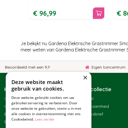
€
96
,
99
€
8
Je bekijkt nu Gardena Elektrische Grastrimmer Sma
meer weten van Gardena Elektrische Grastrimmer S
eoordeeld met een 9,1!
Eigen tuincentrum
×
Deze website maakt
gebruik van cookies.
Klantenservice
Tuincollectie
Deze website gebruikt cookies om uw
Veelgestelde vragen
Winkel
gebruikerservaring te verbeteren. Door
Contact
Duurzaamheid
onze website te gebruiken, stemt u in met
Bestellen
Nieuwsbrief
alle cookies in overeenstemming met ons
Cookiebeleid.
Lees verder
Bezorgen en afhalen
Blog