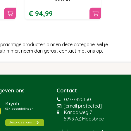
€
94
,
99
prachtige producten binnen deze categorie. Wil je
astrimmer, neem dan gerust contact met ons op.
 geven ons
Contact
077-7820150
[email protected]
Kanaalweg 7
5993 AZ Maasbree