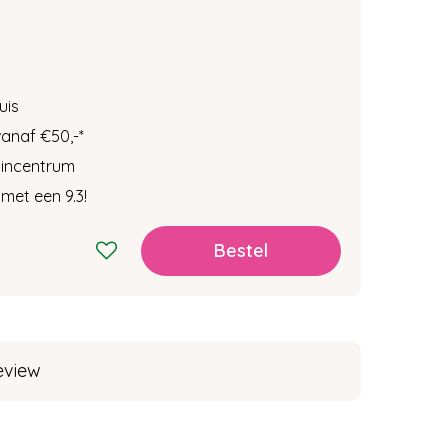
uis
vanaf €50,-
*
tuincentrum
met een 9.3!
eview