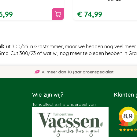
6
,
99
€
74
,
99
llCut 300/23 in Grastrimmer, maar we hebben nog veel meer 
mallCut 300/23 of wat wij nog meer te bieden hebben in Gr
Al meer dan 10 jaar groenspecialist
Wie zijn wij?
Klanten
Tuincollectie.nl is onderdeel van