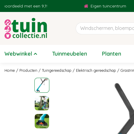
Ga
rdeeld met een 9,1!
Eigen tuincentrum
naar
content
Webwinkel
Tuinmeubelen
Planten
Home
Producten
Tuingereedschap
Elektrisch gereedschap
Grastr