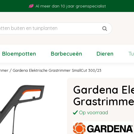
Al meer dan 10 jaar groenspecialist
Bloempotten
Barbecueën
Dieren
T
immer
Gardena Elektrische Grastrimmer SmallCut 300/23
Gardena Ele
Grastrimme
Op voorraad