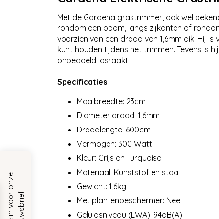
Met de Gardena grastrimmer, ook wel bekend a
rondom een boom, langs zijkanten of rondo
voorzien van een draad van 1,6mm dik. Hij 
kunt houden tijdens het trimmen. Tevens is h
onbedoeld losraakt.
Specificaties
Maaibreedte: 23cm
Diameter draad: 1,6mm
Draadlengte: 600cm
Vermogen: 300 Watt
Kleur: Grijs en Turquoise
Materiaal: Kunststof en staal
S
c
h
r
i
j
f
j
e
i
n
v
o
o
r
o
n
z
e
n
i
e
u
w
s
b
r
i
e
f
Gewicht: 1,6kg
!
Met plantenbeschermer: Nee
Geluidsniveau (LWA): 94dB(A)