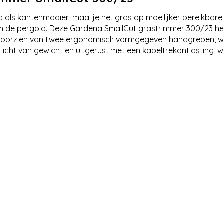
ls kantenmaaier, maai je het gras op moeilijker bereikbare p
m de pergola. Deze Gardena SmallCut grastrimmer 300/23 he
is voorzien van twee ergonomisch vormgegeven handgrepen, w
ij licht van gewicht en uitgerust met een kabeltrekontlastin