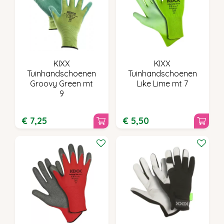
KIXX
KIXX
Tuinhandschoenen
Tuinhandschoenen
Groovy Green mt
Like Lime mt 7
9
€
7
,
25
€
5
,
50