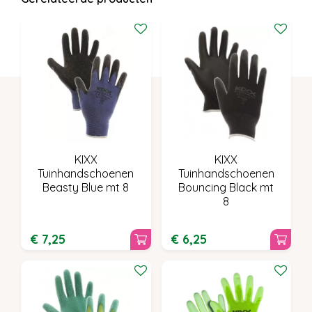
KIXX
KIXX
Tuinhandschoenen
Tuinhandschoenen
Beasty Blue mt 8
Bouncing Black mt
8
€
7
,
25
€
6
,
25