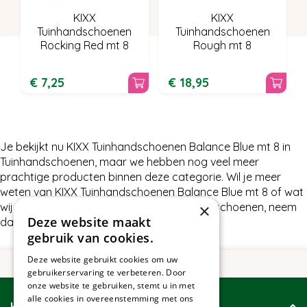
KIXX
KIXX
Tuinhandschoenen
Tuinhandschoenen
Rocking Red mt 8
Rough mt 8
€
7
,
25
€
18
,
95
Je bekijkt nu KIXX Tuinhandschoenen Balance Blue mt 8 in
Tuinhandschoenen, maar we hebben nog veel meer
prachtige producten binnen deze categorie. Wil je meer
weten van KIXX Tuinhandschoenen Balance Blue mt 8 of wat
wij nog meer te bieden hebben in Tuinhandschoenen, neem
×
Deze website maakt
dan gerust contact met ons op.
gebruik van cookies.
Deze website gebruikt cookies om uw
gebruikerservaring te verbeteren. Door
onze website te gebruiken, stemt u in met
alle cookies in overeenstemming met ons
Klantenservice