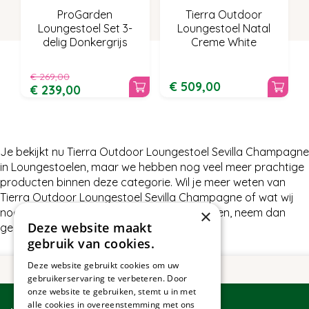
ProGarden
Tierra Outdoor
Loungestoel Set 3-
Loungestoel Natal
delig Donkergrijs
Creme White
€
269
,
00
€
509
,
00
€
239
,
00
Je bekijkt nu Tierra Outdoor Loungestoel Sevilla Champagne
in Loungestoelen, maar we hebben nog veel meer prachtige
producten binnen deze categorie. Wil je meer weten van
Tierra Outdoor Loungestoel Sevilla Champagne of wat wij
nog meer te bieden hebben in Loungestoelen, neem dan
×
Deze website maakt
gerust contact met ons op.
gebruik van cookies.
Deze website gebruikt cookies om uw
gebruikerservaring te verbeteren. Door
onze website te gebruiken, stemt u in met
alle cookies in overeenstemming met ons