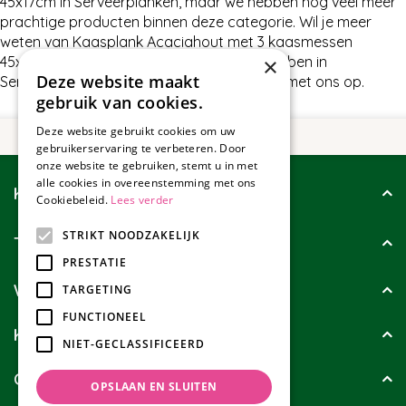
45x17cm in Serveerplanken, maar we hebben nog veel meer
prachtige producten binnen deze categorie. Wil je meer
weten van Kaasplank Acaciahout met 3 kaasmessen
45x17cm of wat wij nog meer te bieden hebben in
×
Deze website maakt
Serveerplanken, neem dan gerust contact met ons op.
gebruik van cookies.
Deze website gebruikt cookies om uw
gebruikerservaring te verbeteren. Door
onze website te gebruiken, stemt u in met
alle cookies in overeenstemming met ons
Klantenservice
Cookiebeleid.
Lees verder
STRIKT NOODZAKELIJK
Tuincollectie
PRESTATIE
Wie zijn wij?
TARGETING
FUNCTIONEEL
Klanten geven ons
NIET-GECLASSIFICEERD
Contact
OPSLAAN EN SLUITEN