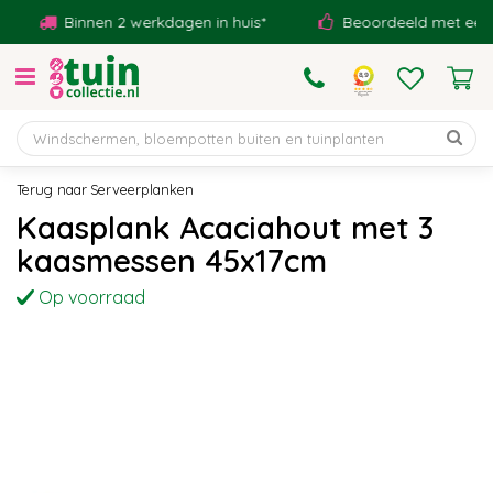
G
Binnen 2 werkdagen in huis*
Beoordeeld met een 9,1!
a
n
a
a
r
c
o
Serveerplanken
n
Kaasplank Acaciahout met 3
t
kaasmessen 45x17cm
e
n
Op voorraad
t