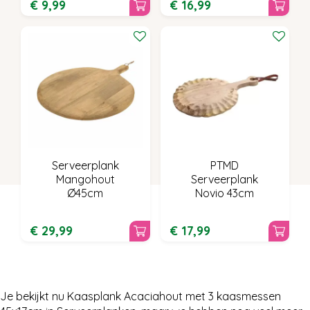
€
9
,
99
€
16
,
99
Serveerplank
PTMD
Mangohout
Serveerplank
Ø45cm
Novio 43cm
€
29
,
99
€
17
,
99
Je bekijkt nu Kaasplank Acaciahout met 3 kaasmessen