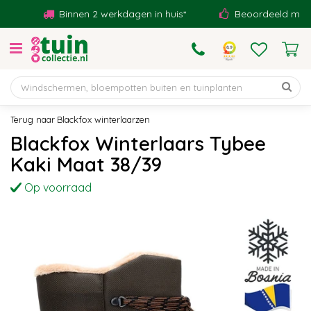
G
Binnen 2 werkdagen in huis*
Beoordeeld met een 
a
n
a
a
r
c
o
Blackfox winterlaarzen
n
Blackfox Winterlaars Tybee
t
Kaki Maat 38/39
e
n
Op voorraad
t