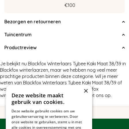
€100
Bezorgen en retourneren
Tuincentrum
Productreview
Je bekijkt nu Blackfox Winterlaars Tybee Kaki Maat 38/39 in
Blackfox winterlaarzen, maar we hebben nog veel meer
prachtige producten binnen deze categorie. Wil je meer
weten van Blackfox Winterlaars Tybee Kaki Maat 38/39 of
wat wij nog meer te bieden hebben in Blackfox
×
Deze website maakt
winterlaarzen, neem dan gerust contact met ons op.
gebruik van cookies.
Deze website gebruikt cookies om uw
gebruikerservaring te verbeteren. Door
onze website te gebruiken, stemt u in met
alle cookies in overeenstemming met ons