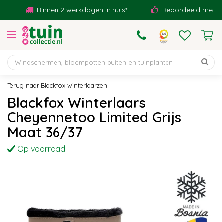
G
Binnen 2 werkdagen in huis*
Beoordeeld met een 9
a
n
a
a
r
c
o
Blackfox winterlaarzen
n
Blackfox Winterlaars
t
Cheyennetoo Limited Grijs
e
n
Maat 36/37
t
Op voorraad