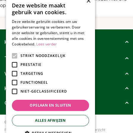
×
Deze website maakt
op.
gebruik van cookies.
Deze website gebruikt cookies om uw
gebruikerservaring te verbeteren. Door
onze website te gebruiken, stemt u in met
alle cookies in overeenstemming met ons
Klantenservice
Cookiebeleid.
Lees verder
STRIKT NOODZAKELIJK
Tuincollectie
PRESTATIE
Wie zijn wij?
TARGETING
FUNCTIONEEL
Klanten geven ons
NIET-GECLASSIFICEERD
Contact
OPSLAAN EN SLUITEN
ALLES AFWIJZEN
© Tuincollectie.nl
Green Solutions
Privacy policy
Tuincentrum Overzicht