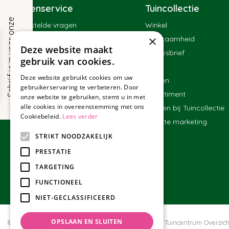
Klantenservice
Tuincollectie
S
c
h
r
i
j
f
j
e
i
n
v
o
o
r
o
n
z
e
n
i
e
u
w
s
b
r
i
e
f
Veelgestelde vragen
Winkel
×
Contact
Duurzaamheid
!
Deze website maakt
Bestellen
Nieuwsbrief
gebruik van cookies.
Bezorgen en afhalen
Blog
Deze website gebruikt cookies om uw
Betalen
Merken
gebruikerservaring te verbeteren. Door
Ruilen en retourneren
Assortiment
onze website te gebruiken, stemt u in met
alle cookies in overeenstemming met ons
Algemene voorwaarden
Werken bij Tuincollectie
Cookiebeleid.
Lees verder
Affiliate marketing
STRIKT NOODZAKELIJK
PRESTATIE
TARGETING
FUNCTIONEEL
NIET-GECLASSIFICEERD
OPSLAAN EN SLUITEN
© Tuincollectie.nl
Green Solutions
Privacy policy
Tuincentrum Overzich