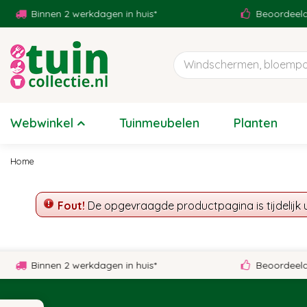
Ga
Binnen 2 werkdagen in huis*
Beoordeeld m
naar
content
Webwinkel
Tuinmeubelen
Planten
Home
Fout!
De opgevraagde productpagina is tijdelijk 
Binnen 2 werkdagen in huis*
Beoordeeld m