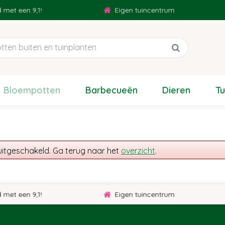
et een 9,1!
Eigen tuincentrum
Bloempotten
Barbecueën
Dieren
T
uitgeschakeld. Ga terug naar het
overzicht
.
et een 9,1!
Eigen tuincentrum