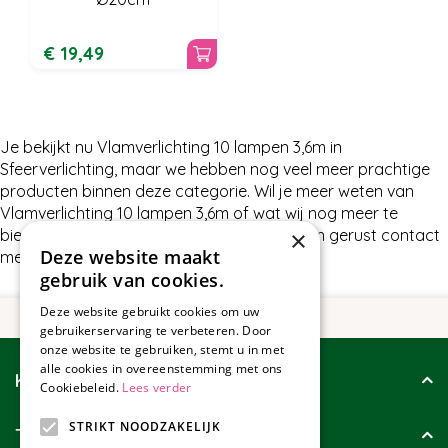
€
19
,
49
Je bekijkt nu Vlamverlichting 10 lampen 3,6m in
Sfeerverlichting, maar we hebben nog veel meer prachtige
producten binnen deze categorie. Wil je meer weten van
Vlamverlichting 10 lampen 3,6m of wat wij nog meer te
×
bieden hebben in Sfeerverlichting, neem dan gerust contact
Deze website maakt
met ons op.
gebruik van cookies.
Deze website gebruikt cookies om uw
gebruikerservaring te verbeteren. Door
onze website te gebruiken, stemt u in met
alle cookies in overeenstemming met ons
Klantenservice
Cookiebeleid.
Lees verder
STRIKT NOODZAKELIJK
Tuincollectie