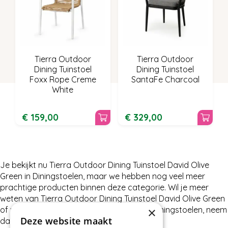
Tierra Outdoor
Tierra Outdoor
Dining Tuinstoel
Dining Tuinstoel
Foxx Rope Creme
SantaFe Charcoal
White
€
159
,
00
€
329
,
00
Je bekijkt nu Tierra Outdoor Dining Tuinstoel David Olive
Green in Diningstoelen, maar we hebben nog veel meer
prachtige producten binnen deze categorie. Wil je meer
weten van Tierra Outdoor Dining Tuinstoel David Olive Green
×
of wat wij nog meer te bieden hebben in Diningstoelen, neem
Deze website maakt
dan gerust contact met ons op.