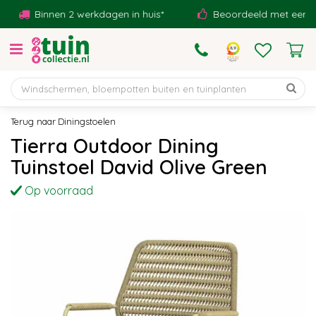
G
Binnen 2 werkdagen in huis*
Beoordeeld met een 9,1!
a
n
a
a
r
c
o
Diningstoelen
n
Tierra Outdoor Dining
t
Tuinstoel David Olive Green
e
n
Op voorraad
t