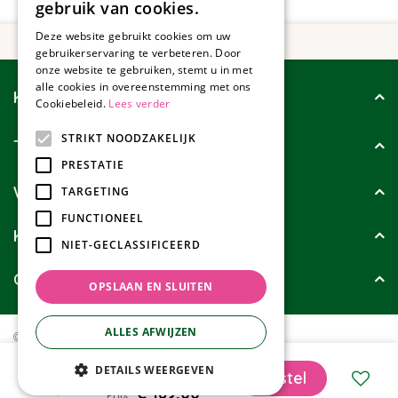
gebruik van cookies.
Deze website gebruikt cookies om uw
gebruikerservaring te verbeteren. Door
onze website te gebruiken, stemt u in met
alle cookies in overeenstemming met ons
Klantenservice
Cookiebeleid.
Lees verder
STRIKT NOODZAKELIJK
Tuincollectie
PRESTATIE
Wie zijn wij?
TARGETING
FUNCTIONEEL
Klanten geven ons
NIET-GECLASSIFICEERD
Contact
OPSLAAN EN SLUITEN
ALLES AFWIJZEN
© Tuincollectie.nl
Green Solutions
Privacy policy
Tuincentrum Overzicht
Tierra Outdoor Dining Tuinstoel David Olive Green
DETAILS WEERGEVEN
€
189
,
00
Prijs