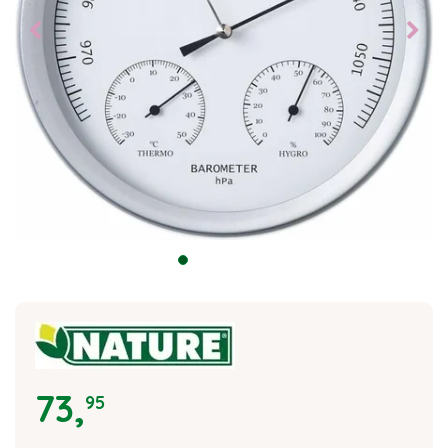
73
,
95