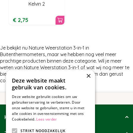
Kelvin 2
€
2
,
75
Je bekijkt nu Nature Weerstation 3-in-1 in
Buitenthermometers, maar we hebben nog veel meer
prachtige producten binnen deze categorie. Wil je meer
weten van Nature Weerstation 3-in-1 of wat wij nog meer te
×
bieden hebben in Buitenthermometers, neem dan gerust
Deze website maakt
contact met ons op.
gebruik van cookies.
Deze website gebruikt cookies om uw
gebruikerservaring te verbeteren. Door
onze website te gebruiken, stemt u in met
alle cookies in overeenstemming met ons
Klantenservice
Cookiebeleid.
Lees verder
STRIKT NOODZAKELIJK