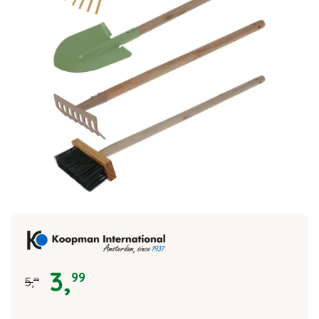
3
,
99
5
,
99