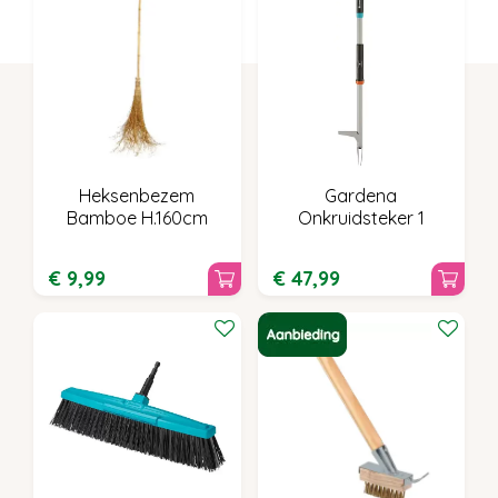
Heksenbezem
Gardena
Bamboe H.160cm
Onkruidsteker 1
€
9
,
99
€
47
,
99