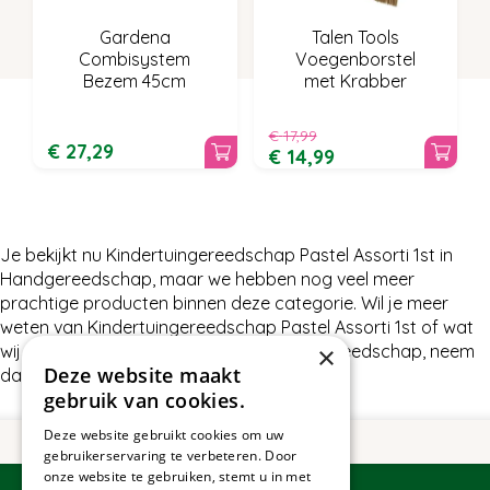
Gardena
Talen Tools
Combisystem
Voegenborstel
Bezem 45cm
met Krabber
€
17
,
99
€
27
,
29
€
14
,
99
Je bekijkt nu Kindertuingereedschap Pastel Assorti 1st in
Handgereedschap, maar we hebben nog veel meer
prachtige producten binnen deze categorie. Wil je meer
weten van Kindertuingereedschap Pastel Assorti 1st of wat
wij nog meer te bieden hebben in Handgereedschap, neem
×
Deze website maakt
dan gerust contact met ons op.
gebruik van cookies.
Deze website gebruikt cookies om uw
gebruikerservaring te verbeteren. Door
onze website te gebruiken, stemt u in met