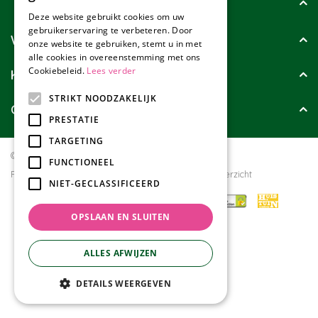
Tuincollectie
Deze website gebruikt cookies om uw
gebruikerservaring te verbeteren. Door
Wie zijn wij?
onze website te gebruiken, stemt u in met
alle cookies in overeenstemming met ons
Cookiebeleid.
Lees verder
Klanten geven ons
STRIKT NOODZAKELIJK
Contact
PRESTATIE
TARGETING
© Tuincollectie.nl
Green Solutions
FUNCTIONEEL
Privacy policy
Tuincentrum Overzicht
NIET-GECLASSIFICEERD
OPSLAAN EN SLUITEN
ALLES AFWIJZEN
DETAILS WEERGEVEN