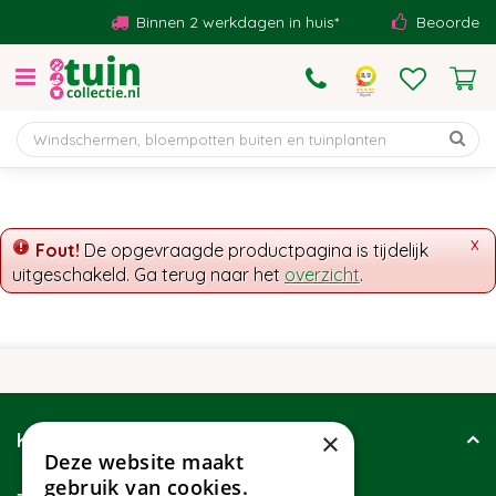
G
Binnen 2 werkdagen in huis*
Beoordeeld 
a
n
a
a
r
c
o
n
t
x
Fout!
De opgevraagde productpagina is tijdelijk
e
uitgeschakeld. Ga terug naar het
overzicht
.
n
t
×
Klantenservice
Deze website maakt
gebruik van cookies.