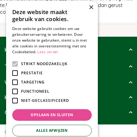
×
te bieden hebben in Basic verlichting, neem dan gerust
Deze website maakt
contact met ons op.
gebruik van cookies.
Deze website gebruikt cookies om uw
gebruikerservaring te verbeteren. Door
onze website te gebruiken, stemt u in met
alle cookies in overeenstemming met ons
Klantenservice
Cookiebeleid.
Lees verder
STRIKT NOODZAKELIJK
Tuincollectie
PRESTATIE
Wie zijn wij?
TARGETING
FUNCTIONEEL
Klanten geven ons
NIET-GECLASSIFICEERD
Contact
OPSLAAN EN SLUITEN
ALLES AFWIJZEN
© Tuincollectie.nl
Green Solutions