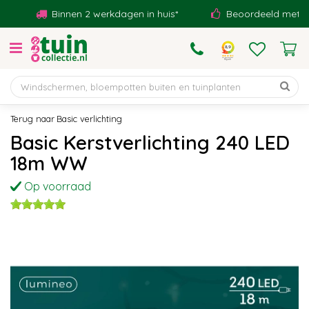
G
Binnen 2 werkdagen in huis*
Beoordeeld met een 9
a
n
a
a
r
c
o
Basic verlichting
n
Basic Kerstverlichting 240 LED
t
18m WW
e
n
Op voorraad
t