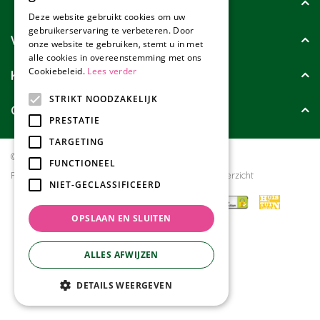
Tuincollectie
Deze website gebruikt cookies om uw
gebruikerservaring te verbeteren. Door
Wie zijn wij?
onze website te gebruiken, stemt u in met
alle cookies in overeenstemming met ons
Cookiebeleid.
Lees verder
Klanten geven ons
STRIKT NOODZAKELIJK
Contact
PRESTATIE
TARGETING
© Tuincollectie.nl
Green Solutions
FUNCTIONEEL
Privacy policy
Tuincentrum Overzicht
NIET-GECLASSIFICEERD
OPSLAAN EN SLUITEN
ALLES AFWIJZEN
DETAILS WEERGEVEN