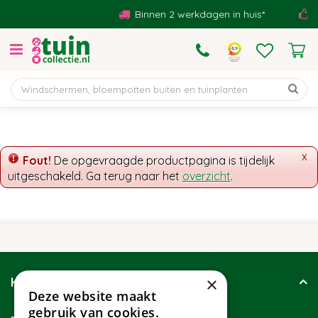
G
Binnen 2 werkdagen in huis*
B
a
n
a
a
r
c
o
n
t
x
Fout!
De opgevraagde productpagina is tijdelijk
e
uitgeschakeld. Ga terug naar het
overzicht
.
n
t
×
Klantenservice
Deze website maakt
gebruik van cookies.