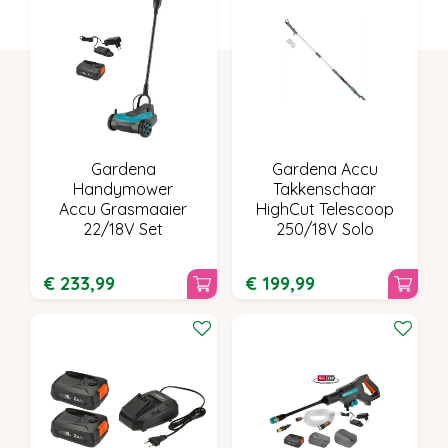
Gardena
Gardena Accu
Handymower
Takkenschaar
Accu Grasmaaier
HighCut Telescoop
22/18V Set
250/18V Solo
€
233
,
99
€
199
,
99