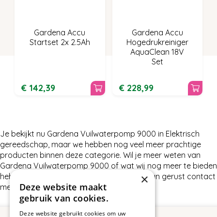
Gardena Accu
Gardena Accu
Startset 2x 2.5Ah
Hogedrukreiniger
AquaClean 18V
Set
€
142
,
39
€
228
,
99
Je bekijkt nu Gardena Vuilwaterpomp 9000 in Elektrisch
gereedschap, maar we hebben nog veel meer prachtige
producten binnen deze categorie. Wil je meer weten van
Gardena Vuilwaterpomp 9000 of wat wij nog meer te bieden
hebben in Elektrisch gereedschap, neem dan gerust contact
×
Deze website maakt
met ons op.
gebruik van cookies.
Deze website gebruikt cookies om uw