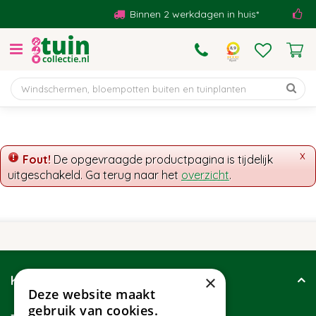
G
Binnen 2 werkdagen in huis*
Be
a
n
a
a
r
c
o
n
t
x
Fout!
De opgevraagde productpagina is tijdelijk
e
uitgeschakeld. Ga terug naar het
overzicht
.
n
t
×
Klantenservice
Deze website maakt
gebruik van cookies.