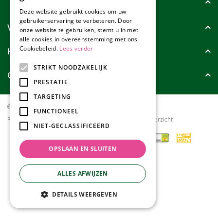
Tuincollectie
Deze website gebruikt cookies om uw
gebruikerservaring te verbeteren. Door
Wie zijn wij?
onze website te gebruiken, stemt u in met
alle cookies in overeenstemming met ons
Cookiebeleid.
Lees verder
Klanten geven ons
STRIKT NOODZAKELIJK
Contact
PRESTATIE
TARGETING
© Tuincollectie.nl
Green Solutions
FUNCTIONEEL
Privacy policy
Tuincentrum Overzicht
NIET-GECLASSIFICEERD
OPSLAAN EN SLUITEN
ALLES AFWIJZEN
DETAILS WEERGEVEN