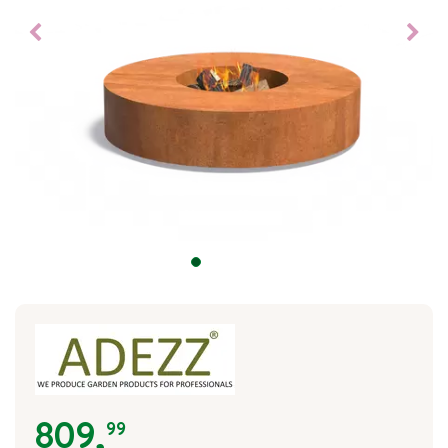
809
,
99