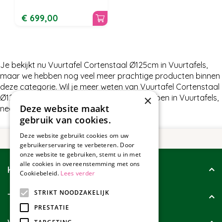
€
699
,
00
Je bekijkt nu Vuurtafel Cortenstaal Ø125cm in Vuurtafels,
maar we hebben nog veel meer prachtige producten binnen
deze categorie. Wil je meer weten van Vuurtafel Cortenstaal
Ø125cm of wat wij nog meer te bieden hebben in Vuurtafels,
×
Deze website maakt
neem dan gerust contact met ons op.
gebruik van cookies.
Deze website gebruikt cookies om uw
gebruikerservaring te verbeteren. Door
onze website te gebruiken, stemt u in met
alle cookies in overeenstemming met ons
Klantenservice
Cookiebeleid.
Lees verder
STRIKT NOODZAKELIJK
Tuincollectie
PRESTATIE