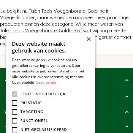
Je bekijkt nu Talen Tools Voegenborstel Goldline in
Voegenkrabber, maar we hebben nog veel meer prachtige
producten binnen deze categorie. Wil je meer weten van
Talen Tools Voegenborstel Goldline of wat wij nog meer te
bieden hebben in Voegenkrabber, neem dan gerust contact
×
Deze website maakt
met ons op.
gebruik van cookies.
Deze website gebruikt cookies om uw
gebruikerservaring te verbeteren. Door
onze website te gebruiken, stemt u in met
alle cookies in overeenstemming met ons
Klantenservice
Cookiebeleid.
Lees verder
STRIKT NOODZAKELIJK
Tuincollectie
PRESTATIE
Wie zijn wij?
TARGETING
FUNCTIONEEL
Klanten geven ons
NIET-GECLASSIFICEERD