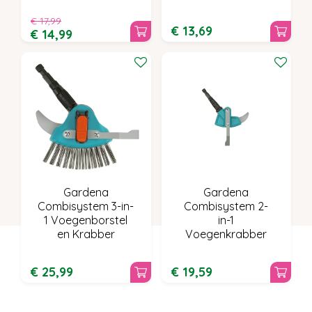
€
17
,
99
€
13
,
69
€
14
,
99
Gardena
Gardena
Combisystem 3-in-
Combisystem 2-
1 Voegenborstel
in-1
en Krabber
Voegenkrabber
€
25
,
99
€
19
,
59