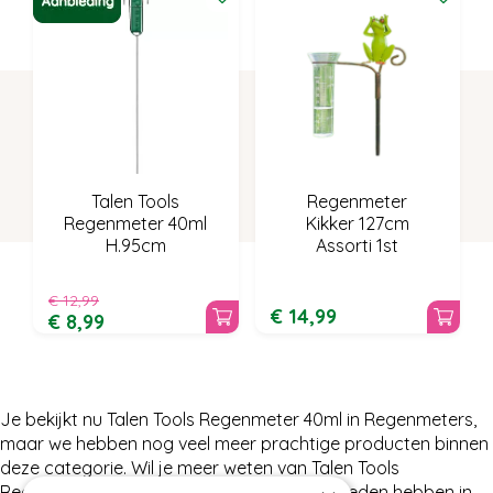
Talen Tools
Regenmeter
Regenmeter 40ml
Kikker 127cm
H.95cm
Assorti 1st
€
12
,
99
€
14
,
99
€
8
,
99
Je bekijkt nu Talen Tools Regenmeter 40ml in Regenmeters,
maar we hebben nog veel meer prachtige producten binnen
deze categorie. Wil je meer weten van Talen Tools
Regenmeter 40ml of wat wij nog meer te bieden hebben in