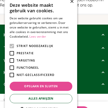
×
Deze website maakt
Regenmeters, neem dan gerust contact met ons op.
gebruik van cookies.
Deze website gebruikt cookies om uw
gebruikerservaring te verbeteren. Door
onze website te gebruiken, stemt u in met
alle cookies in overeenstemming met ons
Klantenservice
Cookiebeleid.
Lees verder
STRIKT NOODZAKELIJK
Tuincollectie
PRESTATIE
Wie zijn wij?
TARGETING
FUNCTIONEEL
Klanten geven ons
NIET-GECLASSIFICEERD
Contact
OPSLAAN EN SLUITEN
ALLES AFWIJZEN
© Tuincollectie.nl
Green Solutions
Privacy policy
Tuincentrum Overzicht
Talen Tools Regenmeter 40ml