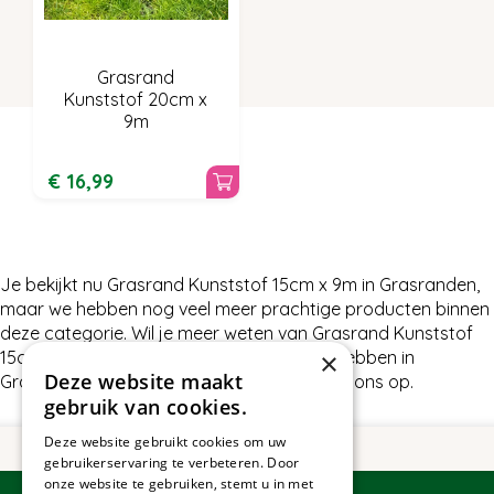
Grasrand
Kunststof 20cm x
9m
€
16
,
99
Je bekijkt nu Grasrand Kunststof 15cm x 9m in Grasranden,
maar we hebben nog veel meer prachtige producten binnen
deze categorie. Wil je meer weten van Grasrand Kunststof
×
15cm x 9m of wat wij nog meer te bieden hebben in
Deze website maakt
Grasranden, neem dan gerust contact met ons op.
gebruik van cookies.
Deze website gebruikt cookies om uw
gebruikerservaring te verbeteren. Door
onze website te gebruiken, stemt u in met