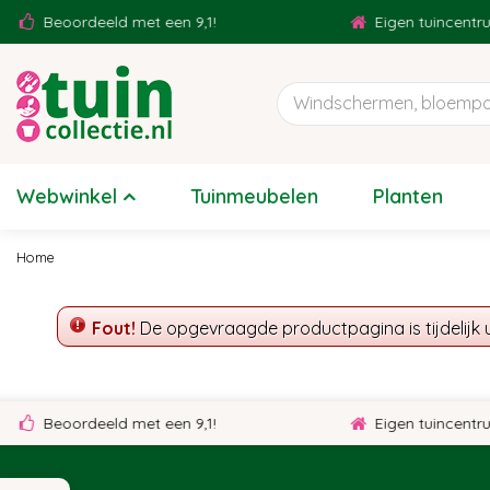
Ga
Beoordeeld met een 9,1!
Eigen tuincentru
naar
content
Webwinkel
Tuinmeubelen
Planten
Home
Fout!
De opgevraagde productpagina is tijdelijk 
Beoordeeld met een 9,1!
Eigen tuincentru