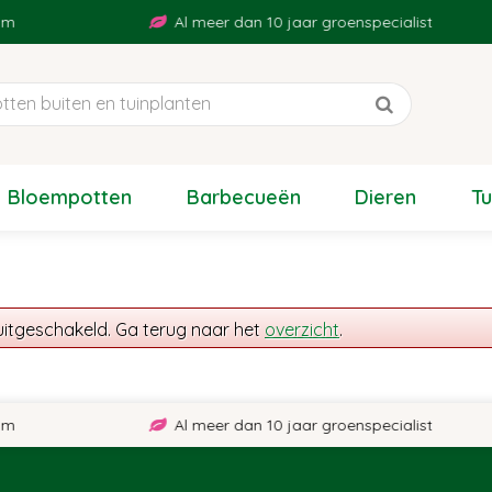
m
Al meer dan 10 jaar groenspecialist
Bloempotten
Barbecueën
Dieren
T
uitgeschakeld. Ga terug naar het
overzicht
.
m
Al meer dan 10 jaar groenspecialist