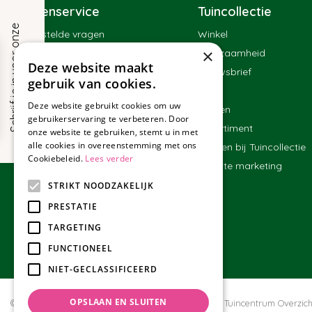
Klantenservice
Tuincollectie
S
c
h
r
i
j
f
j
e
i
n
v
o
o
r
o
n
z
e
n
i
e
u
w
s
b
r
i
e
f
Veelgestelde vragen
Winkel
×
Contact
Duurzaamheid
!
Deze website maakt
Bestellen
Nieuwsbrief
gebruik van cookies.
Bezorgen en afhalen
Blog
Deze website gebruikt cookies om uw
Betalen
Merken
gebruikerservaring te verbeteren. Door
Ruilen en retourneren
Assortiment
onze website te gebruiken, stemt u in met
alle cookies in overeenstemming met ons
Algemene voorwaarden
Werken bij Tuincollectie
Cookiebeleid.
Lees verder
Affiliate marketing
STRIKT NOODZAKELIJK
PRESTATIE
TARGETING
FUNCTIONEEL
NIET-GECLASSIFICEERD
OPSLAAN EN SLUITEN
© Tuincollectie.nl
Green Solutions
Privacy policy
Tuincentrum Overzich