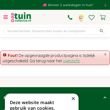
G
Binnen 2 werkdagen in huis*
a
n
a
a
r
c
o
n
t
x
Fout!
De opgevraagde productpagina is tijdelijk
e
uitgeschakeld. Ga terug naar het
overzicht
.
n
t
×
Klantenservice
Deze website maakt
gebruik van cookies.