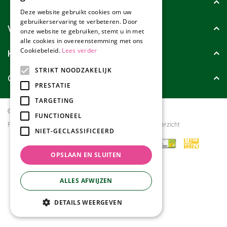
Tuincollectie
Deze website gebruikt cookies om uw
gebruikerservaring te verbeteren. Door
Wie zijn wij?
onze website te gebruiken, stemt u in met
alle cookies in overeenstemming met ons
Cookiebeleid.
Lees verder
Klanten geven ons
STRIKT NOODZAKELIJK
Contact
PRESTATIE
TARGETING
© Tuincollectie.nl
Green Solutions
FUNCTIONEEL
Privacy policy
Tuincentrum Overzicht
NIET-GECLASSIFICEERD
OPSLAAN EN SLUITEN
ALLES AFWIJZEN
DETAILS WEERGEVEN