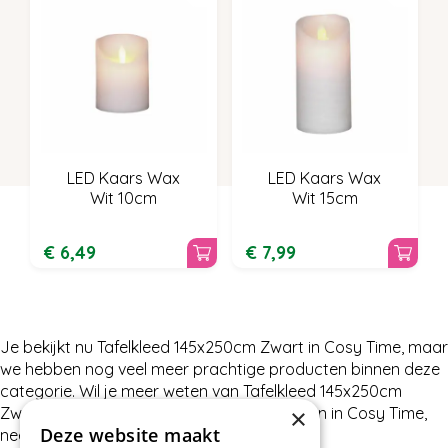
LED Kaars Wax
LED Kaars Wax
Wit 10cm
Wit 15cm
€
6
,
49
€
7
,
99
Je bekijkt nu Tafelkleed 145x250cm Zwart in Cosy Time, maar
we hebben nog veel meer prachtige producten binnen deze
categorie. Wil je meer weten van Tafelkleed 145x250cm
Zwart of wat wij nog meer te bieden hebben in Cosy Time,
×
Deze website maakt
neem dan gerust contact met ons op.