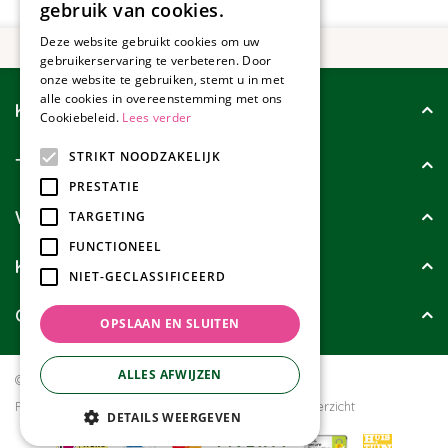
gebruik van cookies.
Deze website gebruikt cookies om uw
gebruikerservaring te verbeteren. Door
onze website te gebruiken, stemt u in met
alle cookies in overeenstemming met ons
Klantenservice
Cookiebeleid.
Lees verder
STRIKT NOODZAKELIJK
Tuincollectie
PRESTATIE
Wie zijn wij?
TARGETING
FUNCTIONEEL
Klanten geven ons
NIET-GECLASSIFICEERD
Contact
OPSLAAN EN SLUITEN
ALLES AFWIJZEN
© Tuincollectie.nl
Green Solutions
Privacy policy
Tuincentrum Overzicht
DETAILS WEERGEVEN