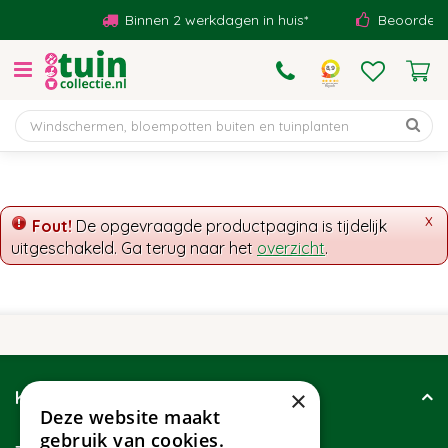
G
Binnen 2 werkdagen in huis*
Beoordeeld
a
n
a
a
r
c
o
n
t
x
Fout!
De opgevraagde productpagina is tijdelijk
e
uitgeschakeld. Ga terug naar het
overzicht
.
n
t
×
Klantenservice
Deze website maakt
gebruik van cookies.