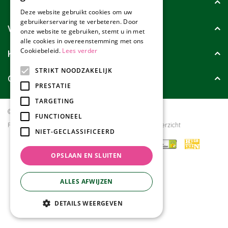
Tuincollectie
Deze website gebruikt cookies om uw
gebruikerservaring te verbeteren. Door
Wie zijn wij?
onze website te gebruiken, stemt u in met
alle cookies in overeenstemming met ons
Cookiebeleid.
Lees verder
Klanten geven ons
STRIKT NOODZAKELIJK
Contact
PRESTATIE
TARGETING
© Tuincollectie.nl
Green Solutions
FUNCTIONEEL
Privacy policy
Tuincentrum Overzicht
NIET-GECLASSIFICEERD
OPSLAAN EN SLUITEN
ALLES AFWIJZEN
DETAILS WEERGEVEN