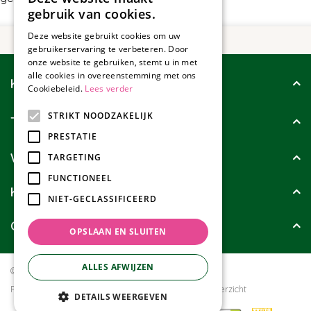
gebruik van cookies.
Deze website gebruikt cookies om uw
gebruikerservaring te verbeteren. Door
onze website te gebruiken, stemt u in met
alle cookies in overeenstemming met ons
Klantenservice
Cookiebeleid.
Lees verder
STRIKT NOODZAKELIJK
Tuincollectie
PRESTATIE
Wie zijn wij?
TARGETING
FUNCTIONEEL
Klanten geven ons
NIET-GECLASSIFICEERD
Contact
OPSLAAN EN SLUITEN
ALLES AFWIJZEN
© Tuincollectie.nl
Green Solutions
Privacy policy
Tuincentrum Overzicht
DETAILS WEERGEVEN