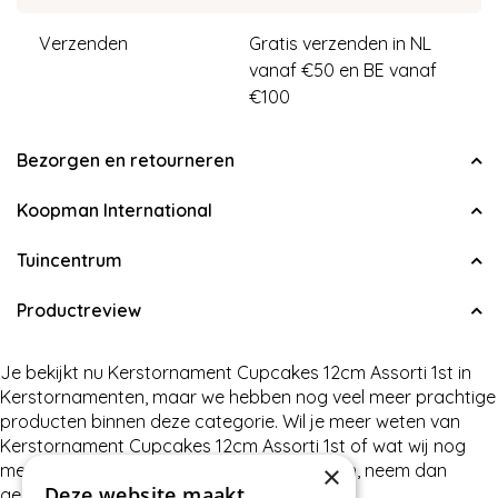
Verzenden
Gratis verzenden in NL
vanaf €50 en BE vanaf
€100
Bezorgen en retourneren
Koopman International
Tuincentrum
Productreview
Je bekijkt nu Kerstornament Cupcakes 12cm Assorti 1st in
Kerstornamenten, maar we hebben nog veel meer prachtige
producten binnen deze categorie. Wil je meer weten van
Kerstornament Cupcakes 12cm Assorti 1st of wat wij nog
×
meer te bieden hebben in Kerstornamenten, neem dan
Deze website maakt
gerust contact met ons op.