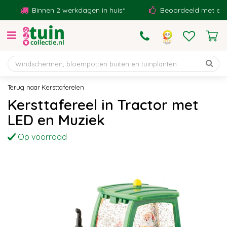
G
Binnen 2 werkdagen in huis*
Beoordeeld met een 9,1
a
n
a
a
r
c
o
Kersttaferelen
n
Kersttafereel in Tractor met
t
LED en Muziek
e
n
Op voorraad
t