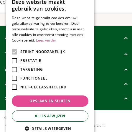
Deze website maakt
contact met ons op.
gebruik van cookies.
Deze website gebruikt cookies om uw
gebruikerservaring te verbeteren. Door
onze website te gebruiken, stemt u in met
alle cookies in overeenstemming met ons
Klantenservice
Cookiebeleid.
Lees verder
STRIKT NOODZAKELIJK
Tuincollectie
PRESTATIE
Wie zijn wij?
TARGETING
FUNCTIONEEL
Klanten geven ons
NIET-GECLASSIFICEERD
Contact
OPSLAAN EN SLUITEN
ALLES AFWIJZEN
© Tuincollectie.nl
Green Solutions
Privacy policy
Tuincentrum Overzicht
DETAILS WEERGEVEN