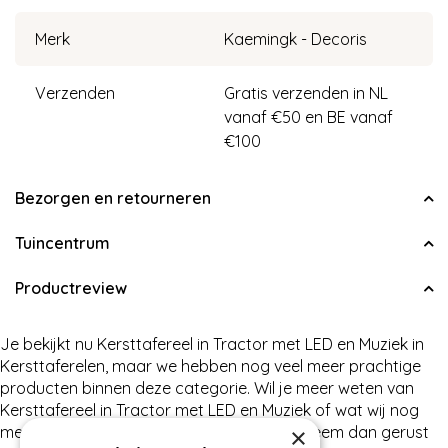
Merk
Kaemingk - Decoris
Verzenden
Gratis verzenden in NL
vanaf €50 en BE vanaf
€100
Bezorgen en retourneren
Tuincentrum
Productreview
Je bekijkt nu Kersttafereel in Tractor met LED en Muziek in
Kersttaferelen, maar we hebben nog veel meer prachtige
producten binnen deze categorie. Wil je meer weten van
Kersttafereel in Tractor met LED en Muziek of wat wij nog
meer te bieden hebben in Kersttaferelen, neem dan gerust
×