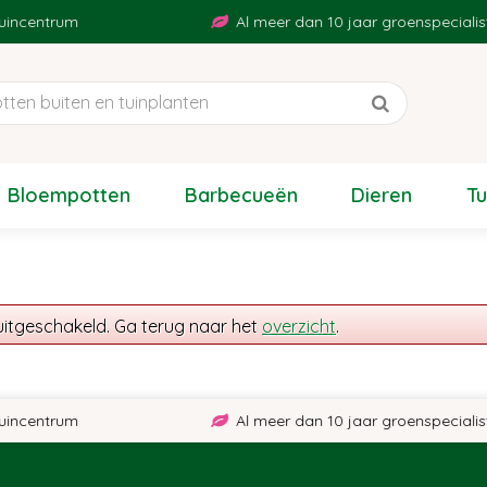
incentrum
Al meer dan 10 jaar groenspecialist
Bloempotten
Barbecueën
Dieren
T
uitgeschakeld. Ga terug naar het
overzicht
.
incentrum
Al meer dan 10 jaar groenspecialist