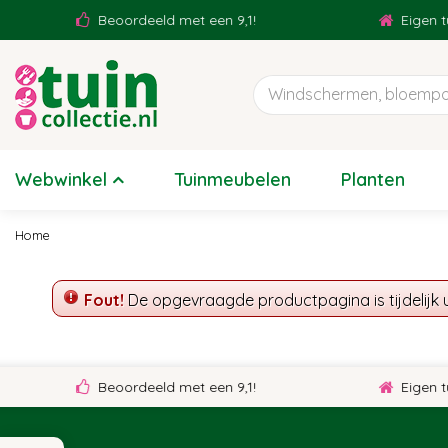
Ga
Beoordeeld met een 9,1!
Eigen tu
naar
content
Webwinkel
Tuinmeubelen
Planten
Home
Fout!
De opgevraagde productpagina is tijdelijk 
Beoordeeld met een 9,1!
Eigen tu