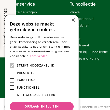
Klantenservice
Tuincollectie
S
c
h
r
i
j
f
j
e
i
n
v
o
o
r
o
n
z
e
n
i
e
u
w
s
b
r
i
e
f
Veelgestelde vragen
Winkel
×
Contact
Duurzaamheid
!
Deze website maakt
Bestellen
Nieuwsbrief
gebruik van cookies.
Bezorgen en afhalen
Blog
Deze website gebruikt cookies om uw
Betalen
Merken
gebruikerservaring te verbeteren. Door
Ruilen en retourneren
Assortiment
onze website te gebruiken, stemt u in met
alle cookies in overeenstemming met ons
Algemene voorwaarden
Werken bij Tuincollectie
Cookiebeleid.
Lees verder
Affiliate marketing
STRIKT NOODZAKELIJK
PRESTATIE
TARGETING
FUNCTIONEEL
NIET-GECLASSIFICEERD
OPSLAAN EN SLUITEN
© Tuincollectie.nl
Green Solutions
Privacy policy
Tuincentrum Overzich