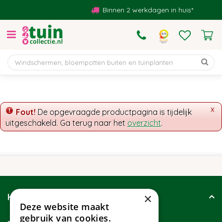
G
Binnen 2 werkdagen in huis*
a
n
a
a
r
c
o
n
t
x
Fout!
De opgevraagde productpagina is tijdelijk
e
uitgeschakeld. Ga terug naar het
overzicht
.
n
t
×
Klantenservice
Deze website maakt
gebruik van cookies.