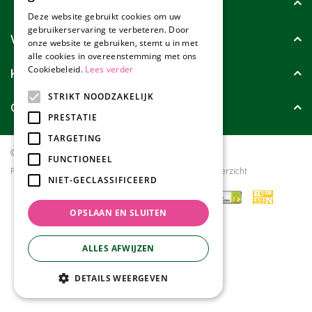
Tuincollectie
Deze website gebruikt cookies om uw
gebruikerservaring te verbeteren. Door
Wie zijn wij?
onze website te gebruiken, stemt u in met
alle cookies in overeenstemming met ons
Cookiebeleid.
Lees verder
Klanten geven ons
STRIKT NOODZAKELIJK
Contact
PRESTATIE
TARGETING
© Tuincollectie.nl
Green Solutions
FUNCTIONEEL
Privacy policy
Tuincentrum Overzicht
NIET-GECLASSIFICEERD
OPSLAAN EN SLUITEN
ALLES AFWIJZEN
DETAILS WEERGEVEN