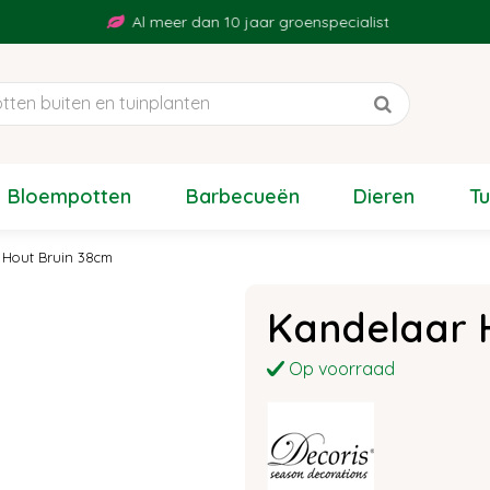
Al meer dan 10 jaar groenspecialist
Bloempotten
Barbecueën
Dieren
T
 Hout Bruin 38cm
Kandelaar 
Op voorraad