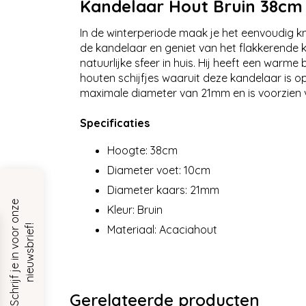
Kandelaar Hout Bruin 38cm
In de winterperiode maak je het eenvoudig kn
de kandelaar en geniet van het flakkerende
natuurlijke sfeer in huis. Hij heeft een war
houten schijfjes waaruit deze kandelaar is
maximale diameter van 21mm en is voorzien 
Specificaties
Hoogte: 38cm
Diameter voet: 10cm
Diameter kaars: 21mm
S
c
h
r
i
j
f
j
e
i
n
v
o
o
r
o
n
z
e
n
i
e
u
w
s
b
r
i
e
f
Kleur: Bruin
!
Materiaal: Acaciahout
Gerelateerde producten