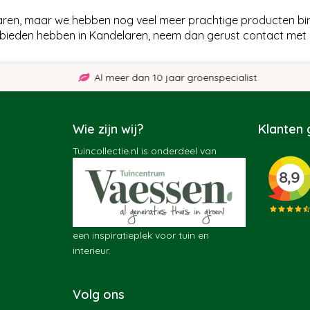
laren, maar we hebben nog veel meer prachtige producten bin
 bieden hebben in Kandelaren, neem dan gerust contact met 
Al meer dan 10 jaar groenspecialist
Wie zijn wij?
Klanten
Tuincollectie.nl is onderdeel van
een inspiratieplek voor tuin en
interieur.
Volg ons