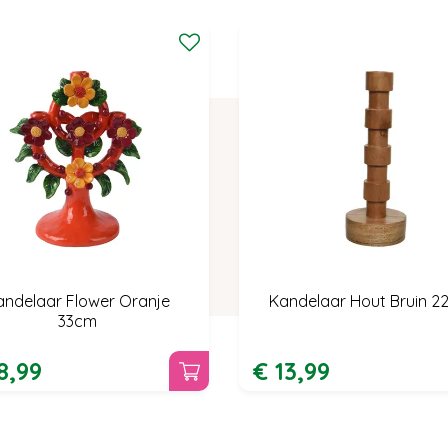
andelaar Flower Oranje
Kandelaar Hout Bruin 2
33cm
8
,
99
€
13
,
99