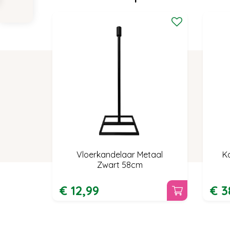
Vloerkandelaar Metaal
K
Zwart 58cm
€
12
,
99
€
3