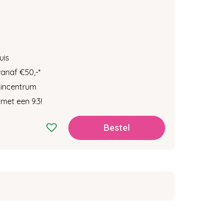
uis
vanaf €50,-
*
tuincentrum
met een 9.3!