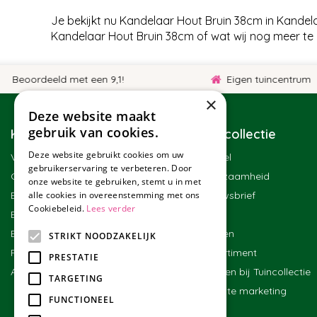
Je bekijkt nu Kandelaar Hout Bruin 38cm in Kande
Kandelaar Hout Bruin 38cm of wat wij nog meer te
eoordeeld met een 9,1!
Eigen tuincentrum
×
Deze website maakt
gebruik van cookies.
Klantenservice
Tuincollectie
Deze website gebruikt cookies om uw
Veelgestelde vragen
Winkel
gebruikerservaring te verbeteren. Door
Contact
Duurzaamheid
onze website te gebruiken, stemt u in met
Bestellen
Nieuwsbrief
alle cookies in overeenstemming met ons
Cookiebeleid.
Lees verder
Bezorgen en afhalen
Blog
Betalen
Merken
STRIKT NOODZAKELIJK
Ruilen en retourneren
Assortiment
PRESTATIE
Algemene voorwaarden
Werken bij Tuincollectie
TARGETING
Affiliate marketing
FUNCTIONEEL