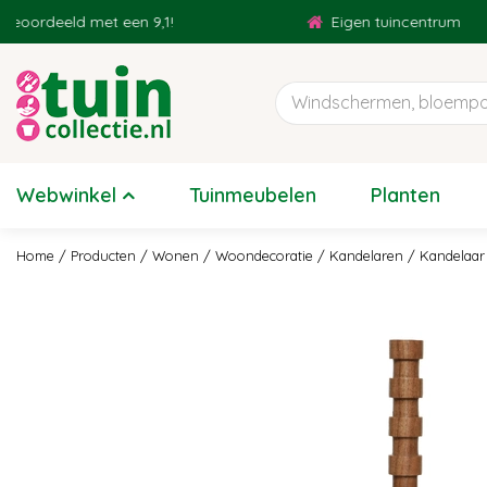
Ga
ordeeld met een 9,1!
Eigen tuincentrum
naar
content
Webwinkel
Tuinmeubelen
Planten
Home
Producten
Wonen
Woondecoratie
Kandelaren
Kandelaar