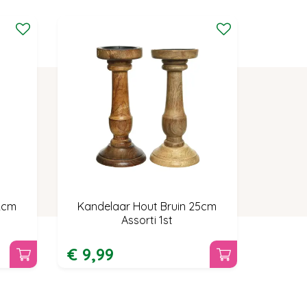
2cm
Kandelaar Hout Bruin 25cm
Assorti 1st
€
9
,
99