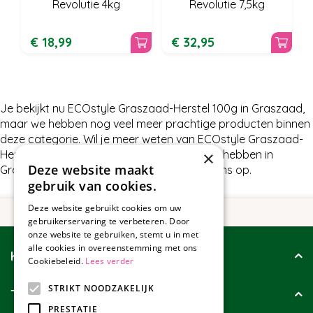
Revolutie 4kg
Revolutie 7,5kg
€
18
,
99
€
32
,
95
Je bekijkt nu ECOstyle Graszaad-Herstel 100g in Graszaad,
maar we hebben nog veel meer prachtige producten binnen
deze categorie. Wil je meer weten van ECOstyle Graszaad-
Herstel 100g of wat wij nog meer te bieden hebben in
×
Deze website maakt
Graszaad, neem dan gerust contact met ons op.
gebruik van cookies.
Deze website gebruikt cookies om uw
gebruikerservaring te verbeteren. Door
onze website te gebruiken, stemt u in met
alle cookies in overeenstemming met ons
Klantenservice
Cookiebeleid.
Lees verder
STRIKT NOODZAKELIJK
Tuincollectie
PRESTATIE