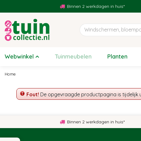
Ga
Binnen 2 werkdagen in huis*
naar
content
Webwinkel
Tuinmeubelen
Planten
Home
Fout!
De opgevraagde productpagina is tijdelijk 
Binnen 2 werkdagen in huis*