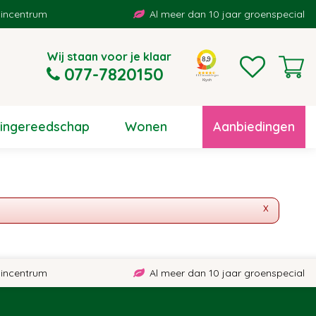
ncentrum
Al meer dan 10 jaar groenspecialist
Wij staan voor je klaar
077-7820150
uingereedschap
Wonen
Aanbiedingen
x
ncentrum
Al meer dan 10 jaar groenspecialist