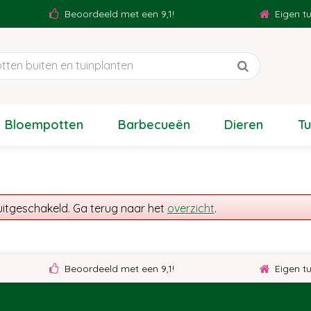
Beoordeeld met een 9,1!
Eigen tui
Bloempotten
Barbecueën
Dieren
T
uitgeschakeld. Ga terug naar het
overzicht
.
Beoordeeld met een 9,1!
Eigen tui