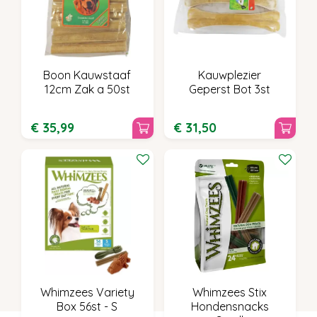
Boon Kauwstaaf
Kauwplezier
12cm Zak a 50st
Geperst Bot 3st
€
35
,
99
€
31
,
50
Whimzees Variety
Whimzees Stix
Box 56st - S
Hondensnacks