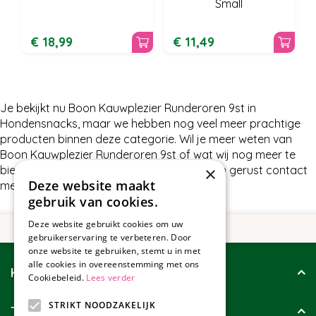
Small
€
18
,
99
€
11
,
49
Je bekijkt nu Boon Kauwplezier Runderoren 9st in
Hondensnacks, maar we hebben nog veel meer prachtige
producten binnen deze categorie. Wil je meer weten van
Boon Kauwplezier Runderoren 9st of wat wij nog meer te
×
bieden hebben in Hondensnacks, neem dan gerust contact
Deze website maakt
met ons op.
gebruik van cookies.
Deze website gebruikt cookies om uw
gebruikerservaring te verbeteren. Door
onze website te gebruiken, stemt u in met
alle cookies in overeenstemming met ons
Klantenservice
Cookiebeleid.
Lees verder
STRIKT NOODZAKELIJK
Tuincollectie