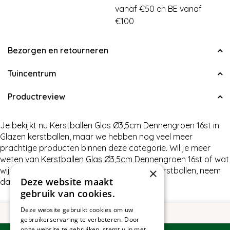
vanaf €50 en BE vanaf
€100
Bezorgen en retourneren
Tuincentrum
Productreview
Je bekijkt nu Kerstballen Glas Ø3,5cm Dennengroen 16st in
Glazen kerstballen, maar we hebben nog veel meer
prachtige producten binnen deze categorie. Wil je meer
weten van Kerstballen Glas Ø3,5cm Dennengroen 16st of wat
×
wij nog meer te bieden hebben in Glazen kerstballen, neem
Deze website maakt
dan gerust contact met ons op.
gebruik van cookies.
Deze website gebruikt cookies om uw
gebruikerservaring te verbeteren. Door
onze website te gebruiken, stemt u in met