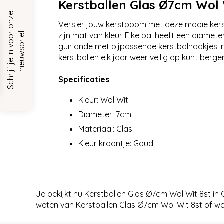
Kerstballen Glas Ø7cm Wol 
S
c
h
r
i
j
f
j
e
i
n
v
o
o
r
o
n
z
e
n
i
e
u
w
s
b
r
i
e
f
Versier jouw kerstboom met deze mooie kerstba
!
zijn mat van kleur. Elke bal heeft een diame
guirlande met bijpassende kerstbalhaakjes i
kerstballen elk jaar weer veilig op kunt berge
Specificaties
Kleur: Wol Wit
Diameter: 7cm
Materiaal: Glas
Kleur kroontje: Goud
Je bekijkt nu Kerstballen Glas Ø7cm Wol Wit 8st i
weten van Kerstballen Glas Ø7cm Wol Wit 8st of wa