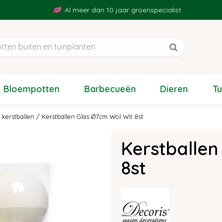
Al meer dan 10 jaar groenspecialist
Bloempotten
Barbecueën
Dieren
T
 kerstballen
Kerstballen Glas Ø7cm Wol Wit 8st
Kerstballen
8st