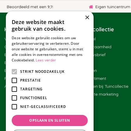
Beoordeeld met een 9,1!
Eigen tuincentrum
×
Deze website maakt
gebruik van cookies.
Klantenservice
Tuincollectie
Deze website gebruikt cookies om uw
Veelgestelde vragen
Winkel
gebruikerservaring te verbeteren. Door
Contact
Duurzaamheid
onze website te gebruiken, stemt u in met
Bestellen
Nieuwsbrief
alle cookies in overeenstemming met ons
Cookiebeleid.
Lees verder
Bezorgen en afhalen
Blog
Betalen
Merken
STRIKT NOODZAKELIJK
Ruilen en retourneren
Assortiment
PRESTATIE
Algemene voorwaarden
Werken bij Tuincollectie
TARGETING
Affiliate marketing
FUNCTIONEEL
NIET-GECLASSIFICEERD
OPSLAAN EN SLUITEN