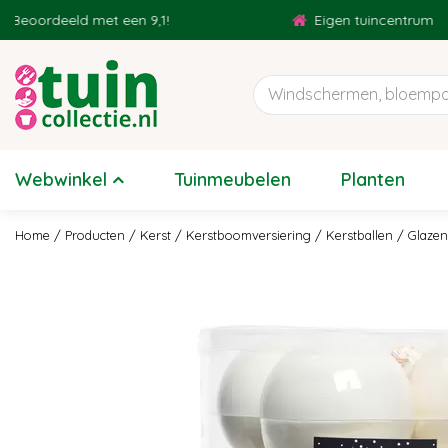
Ga
eoordeeld met een 9,1!
Eigen tuincentrum
naar
content
Webwinkel
Tuinmeubelen
Planten
Home
Producten
Kerst
Kerstboomversiering
Kerstballen
Glazen