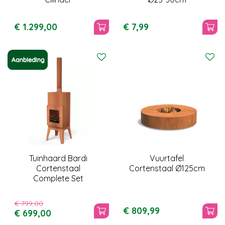
€
1.299
,
00
€
7
,
99
Tuinhaard Bardi
Vuurtafel
Cortenstaal
Cortenstaal Ø125cm
Complete Set
€
799
,
00
€
809
,
99
€
699
,
00