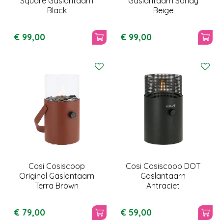
Square Gaslantaarn
Gaslantaarn Sandy
Black
Beige
€
99
,
00
€
99
,
00
Cosi Cosiscoop
Cosi Cosiscoop DOT
Original Gaslantaarn
Gaslantaarn
Terra Brown
Antraciet
€
79
,
00
€
59
,
00