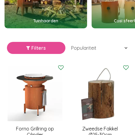
Tuinhaarden
Cosi sfee
Filters
Forno Grillring op
Zweedse Fakkel
Cilinder
Ø25-30cm