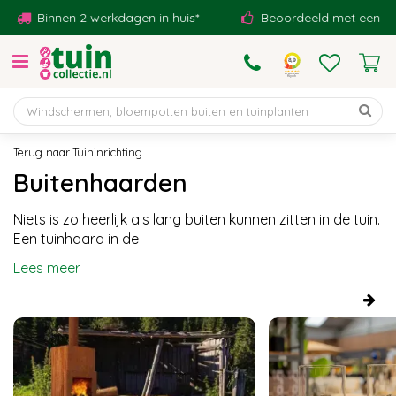
G
innen 2 werkdagen in huis*
Beoordeeld met een 9,1!
a
n
a
a
r
c
o
Tuininrichting
n
Buitenhaarden
t
e
Niets is zo heerlijk als lang buiten kunnen zitten in de tuin.
n
Een tuinhaard in de
t
Lees meer