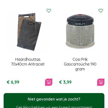
Haardhouttas
Cosi Prik
70x40cm Antraciet
Gascartouche 190
gram
€
6
,
99
€
3
,
99
Niet gevonden wat je zocht?
Gelukkig hebben wij een breed assortiment