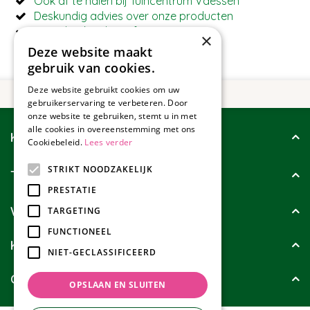
Ook af te halen bij Tuincentrum Vaessen
Deskundig advies over onze producten
Betaal ook achteraf met Riverty
×
Deze website maakt
gebruik van cookies.
Deze website gebruikt cookies om uw
gebruikerservaring te verbeteren. Door
onze website te gebruiken, stemt u in met
alle cookies in overeenstemming met ons
Klantenservice
Cookiebeleid.
Lees verder
STRIKT NOODZAKELIJK
Tuincollectie
PRESTATIE
Wie zijn wij?
TARGETING
FUNCTIONEEL
Klanten geven ons
NIET-GECLASSIFICEERD
Contact
OPSLAAN EN SLUITEN