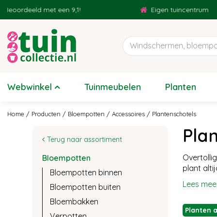
Ga
eeld met een 9,1!
Eigen tuincentrum
naar
content
Webwinkel
Tuinmeubelen
Planten
Home
Producten
Bloempotten
Accessoires
Plantenschotels
Pla
Terug naar assortiment
Overtolli
Bloempotten
plant alt
Bloempotten binnen
Lees mee
Bloempotten buiten
Bloembakken
Planten 
Verpotten