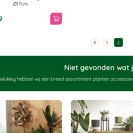
Ø17cm
9
1
2
Niet gevonden wat j
elukkig hebben wij een breed assortiment planten accessoire