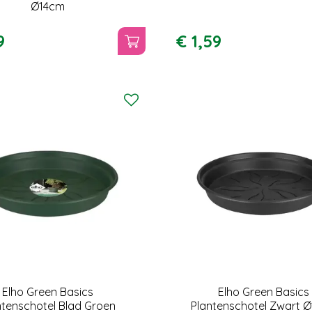
Ø14cm
9
€
1
,
59
Elho Green Basics
Elho Green Basics
ntenschotel Blad Groen
Plantenschotel Zwart 