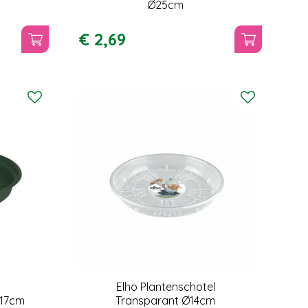
Ø25cm
€
2
,
69
Elho Plantenschotel
Ø17cm
Transparant Ø14cm