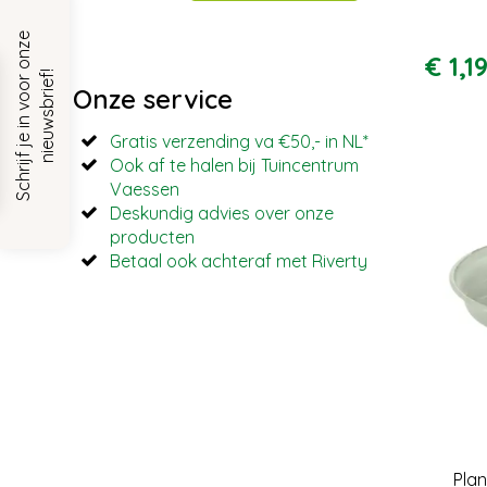
S
c
h
r
i
j
f
j
e
i
n
v
o
o
r
o
n
z
e
n
i
e
u
w
s
b
r
i
e
f
€
1
,
1
!
Onze service
Gratis verzending va €50,- in NL*
Ook af te halen bij Tuincentrum
Vaessen
Deskundig advies over onze
producten
Betaal ook achteraf met Riverty
Pla