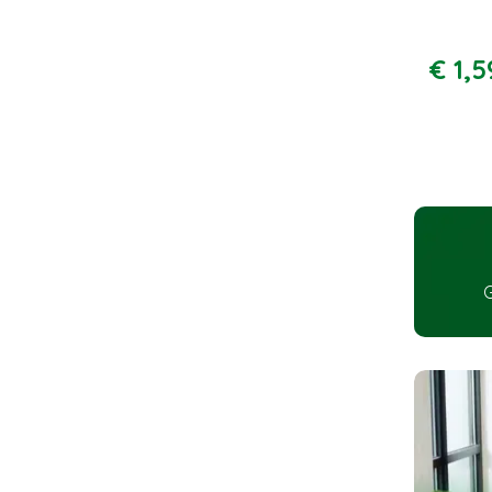
€
1
,
5
G