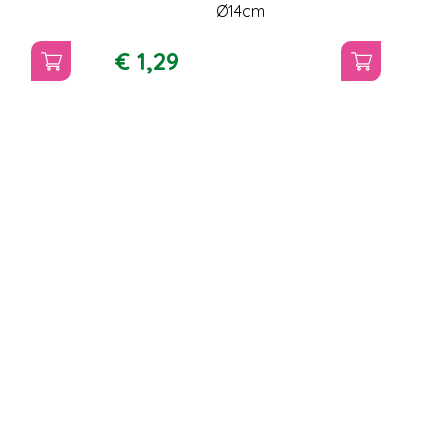
Ø14cm
€
1
,
29