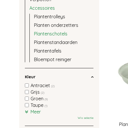
Accessoires
Plantentrolleys
Planten onderzetters
Plantenschotels
Plantenstandaarden
Plantentafels
Bloempot reiniger
Kleur
Antraciet
(2)
Grijs
(2)
Groen
(9)
Taupe
(1)
Meer
Wis selectie
Pla