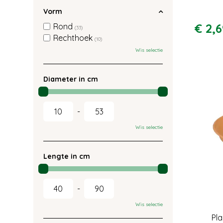
Vorm
€
2
,
6
Rond
(33)
Rechthoek
(10)
Wis selectie
Diameter in cm
-
Wis selectie
Lengte in cm
-
Wis selectie
Pla