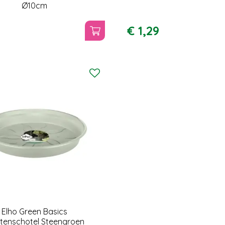
Ø10cm
9
€
1
,
29
Elho Green Basics
ntenschotel Steengroen