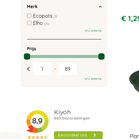
Merk
Ecopots
€
1
,
2
(3)
Elho
(35)
Wis selectie
Prijs
€
-
Wis selectie
Pla