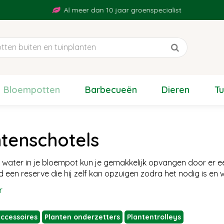
Al meer dan 10 jaar groenspecialist
Bloempotten
Barbecueën
Dieren
T
ntenschotels
g water in je bloempot kun je gemakkelijk opvangen door er e
ijd een reserve die hij zelf kan opzuigen zodra het nodig is e
r
accessoires
Planten onderzetters
Plantentrolleys