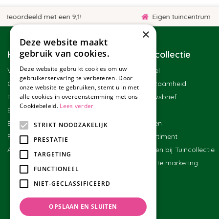
eeld met een 9,1!
Eigen tuincentrum
×
Deze website maakt
gebruik van cookies.
Klantenservice
Tuincollectie
Deze website gebruikt cookies om uw
Veelgestelde vragen
Winkel
gebruikerservaring te verbeteren. Door
Contact
Duurzaamheid
onze website te gebruiken, stemt u in met
Bestellen
alle cookies in overeenstemming met ons
Nieuwsbrief
Cookiebeleid.
Lees verder
Bezorgen en afhalen
Blog
Betalen
Merken
STRIKT NOODZAKELIJK
Ruilen en retourneren
Assortiment
PRESTATIE
Algemene voorwaarden
Werken bij Tuincollectie
TARGETING
Affiliate marketing
FUNCTIONEEL
NIET-GECLASSIFICEERD
OPSLAAN EN SLUITEN